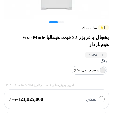
4
امتیاز از
1
رای
یخچال و فریزر 22 فوت هیمالیا Five Mode
هوم‌باردار
AGP-
41311
رنگ
:
سفید چرمی(LW)
آخرین بروزرسانی قیمت در تاریخ
1405/5/14
ساعت
11:02
نقدی
123,025,000
تومان
با چه روشی میخواهید پرداخت کنید؟
ازکی وام
تارا
کالانو
بازنشستگان