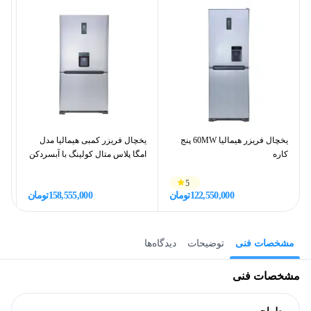
یخچال فریزر هیمالیا 60MW پنج
یخچال فریزر کمبی هیمالیا مدل
یخ
کاره
امگا پلاس متال کولینگ با آبسردکن
مد
5
122,550,000
تومان
158,555,000
تومان
مشخصات فنی
توضیحات
دیدگاه‌ها
مشخصات فنی