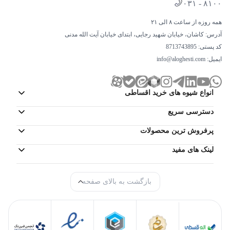
۰۳۱ - ۸۱۰۰
مدت طولانی‌تر و با طراوت بیشتر نگهداری کنید.
همه روزه از ساعت ۸ الی ۲۱
بهره گیری از آب‌سردکن و یخساز نیمه اتوماتیک:
آدرس: کاشان، خیابان شهید رجایی، ابتدای خیابان آیت الله مدنی
از دیگر مزیت‌های خرید این محصول، وجود یک
کد پستی: 8713743895
آب‌سردکن است. این آب‌سردکن در بدنه این محصول
ایمیل:
info@aloghesti.com
طراحی شده تا بتوانید بدون باز کردن درب یخچال، از
این آب‌سردکن استفاده کنید. وجود یک یخساز از نوع
انواع شیوه های خرید اقساطی
نیمه اتوماتیک نیز باعث شده تا سهولت بیشتری در
دسترسی سریع
استفاده از این محصول داشته باشید.
پرفروش ترین محصولات
آب‌سردکن و یخساز نیمه اتوماتیک، هر دو قابلیت اتصال
به آب شهری را دارند و در استفاده از آنها دغدغه‌ای
لینک های مفید
نخواهید داشت. آب‌سردکن و یخساز نیمه اتوماتیک، یک
منبع آب دارند و هرچند وقت یکبار می‌توانید بسته به
بازگشت به بالای صفحه
نیازتان، منبع را پر کنید.
وجود سیستم عیب یاب: