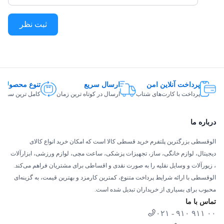
که مواد غذایی کمتری برای نگهداری در یخچال دارید.
ثبت نظر
خاموش نمودن یخچال در هنگام سفر و کارکرد
فریزر به صورت جداگانه
غیر فعال کردن فریزر و کار کرد یخچال به صورت
جداگانه
پرداخت آنلاین امن
ارسال سریع
تنوع محصولات
فعالیت حالت معمول یخچال و فریزر به صورت
پرداخت با کارت‌های شتاب
ارسال در کوتاه ترین زمان
کامل ترین سبد ک
همزمان اما مستقل
محفظه مخصوص میوه و سبزیجات با قابلیت کنترل
درباره ما
رطوبت (Moisture Balance):
الوقسطی بزرگترین پلتفرم خرید قسطی کالا است که امکان خرید انواع کالای
دیجیتال، لوازم خانگی، ساز، تجهیزات پزشکی، ساعت مچی، لوازم ورزشی، ابزارآلات
از دیگر مزیت‌های خرید یخچال و فریزر 22 فوت هیمالیا
، زیورآلات و وسایل نقلیه را به صورت نقدی و اقساطی برای مشتریان فراهم می‌کند.
مدل کمبی Five Mode هوم‌باردار TNCom53008h وجود
الوقسطی با ارائه شرایط پرداخت متنوع، کمترین کارمزد و بهترین قیمت، به گزینه‌ای
یک محفظه هوشمند میوه و سبزیجات است. این
محبوب برای بسیاری از خریداران تبدیل شده است.
محفظه به سنسور کنترل رطوبت مجهز بوده و این
تماس با ما
قابلیت را خواهید داشت تا میوه و سبزیجات خود را به
۰۲۱ - ۹۱۰ ۹۱۱ ۰۰