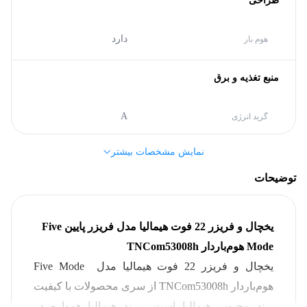
طراحی
دارد
هوم بار
منبع تغذیه و برق
A
گرید انرژی
نمایش مشخصات بیشتر
مشخصات کلی
توضیحات
کمبی فریزر پایین
نوع یخچال
یخچال و فریزر 22 فوت هیمالیا مدل فریزر پایین Five
هیمالیا (Himalia)
برند
Mode هوم‌باردار TNCom53008h
یخچال و فریزر 22 فوت هیمالیا مدل Five Mode
ابعاد محصول
هوم‌باردار TNCom53008h از سری محصولات با کیفیت
برند محبوب هیمالیا است.. برند هیمالیا همواره در