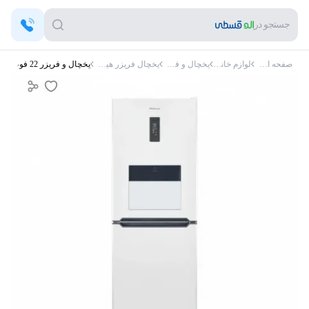
جستجو در
صفحه اصلی
لوازم خانگی
یخچال و فریزر
یخچال فریزر هیمالیا
یخچال و فریزر 22 فوت هیمالیا Five Mode هوم‌باردار