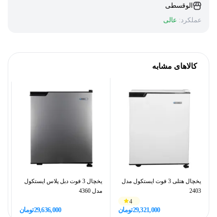
الوقسطی
عملکرد:
عالی
کالاهای مشابه
یخچال هتلی 3 فوت ایستکول مدل
یخچال 3 فوت دبل پلاس ایستکول
2403
مدل 4360
ایس
4
29,321,000
تومان
29,636,000
تومان