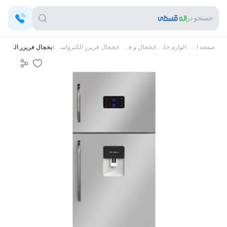
جستجو در
صفحه اصلی
لوازم خانگی
یخچال و فریزر
یخچال فریزر الکترواستیل
یخچال فریزر الکترواستیل استی