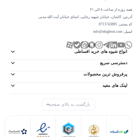
همه روزه از ساعت ۸ الی ۲۱
آدرس: کاشان، خیابان شهید رجایی، ابتدای خیابان آیت الله مدنی
کد پستی: 8713743895
ایمیل:
info@aloghesti.com
موتور قلب تپنده یخچال فریزر است. به عبارتی اگر این قلب کار نکند باید
انواع شیوه های خرید اقساطی
با مواد غذایی خود خداحافظی کنید. شرکت الکترواستیل برای آسوده
دسترسی سریع
کردن خیال خریداران از کمپرسور ACC ایتالیا استفاده کرده است. این
موتور به قدری کم صدا و باکیفیت است که شما می توانید تا سالها راحت
پرفروش ترین محصولات
باشید.
لینک های مفید
ابعاد یخچال فریزر es32 الکترواستیل
بازگشت به بالای صفحه