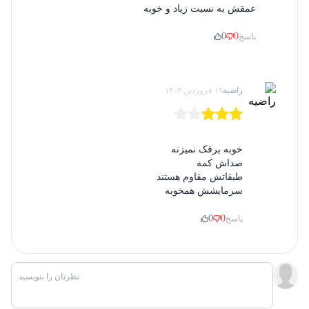
عمقش به نسبت زیاد و خوبه
0
0
پاسخ
راضیه
۱۹ فروردین ۱۴۰۳
خوبه برفک نمیزنه
صداش کمه
طبقاتش مقاوم هستند
سرمایشش همخوبه
درون یخچال از لامپ LED استفاده شده است. این لامپ علاوه بر اینکه
0
0
پاسخ
روشنایی خیلی زیادی دارد، گرما نیز تولید نمی کند. لامپ های معمولی
ایجاد گرما کرده و همین باعث اتوماتیک مرتب یخچال فریزر می شود. این
لامپ دارای پرتوی آبی رنگ است که درون یخچال را واضح تر نمایش می
دهد.