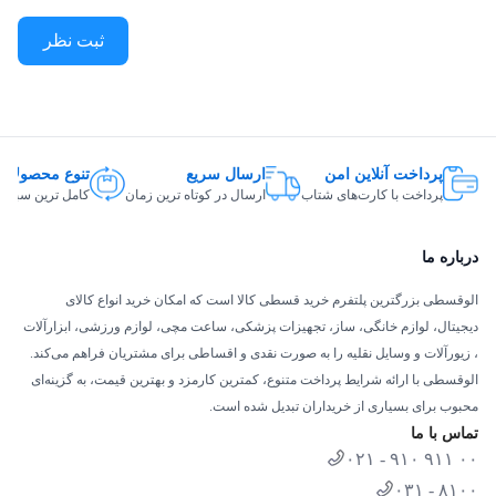
برد دیجیتالی یخچال فریزر الکترواستیل ES32
ثبت نظر
برد دیجیتال هم به همراه موتور از اهمیت زیادی برخوردار است چون با
خراب شدن برد یعنی مغز دستگاه از کار افتاده به همین جهت یخچال
فریزر به خوبی کار نخواهد کرد. یخچال فریزر الکترواستیل
مدل WIDE دارای برد دیجیتالی ایتالیایی است و جزو بهترین های دنیا
پرداخت آنلاین امن
ارسال سریع
تنوع محصولات
پرداخت با کارت‌های شتاب
ارسال در کوتاه ترین زمان
کامل ترین سبد ک
است. این برد قفل می شود تا از دسترس کودکان خارج گردد. کلیه
تنظیمات از طریق این دیجیتال انجام می گیرد.
درباره ما
موتور ساخت ایتالیا
الوقسطی بزرگترین پلتفرم خرید قسطی کالا است که امکان خرید انواع کالای
دیجیتال، لوازم خانگی، ساز، تجهیزات پزشکی، ساعت مچی، لوازم ورزشی، ابزارآلات
، زیورآلات و وسایل نقلیه را به صورت نقدی و اقساطی برای مشتریان فراهم می‌کند.
الوقسطی با ارائه شرایط پرداخت متنوع، کمترین کارمزد و بهترین قیمت، به گزینه‌ای
محبوب برای بسیاری از خریداران تبدیل شده است.
تماس با ما
۰۲۱ - ۹۱۰ ۹۱۱ ۰۰
۰۳۱ - ۸۱۰۰