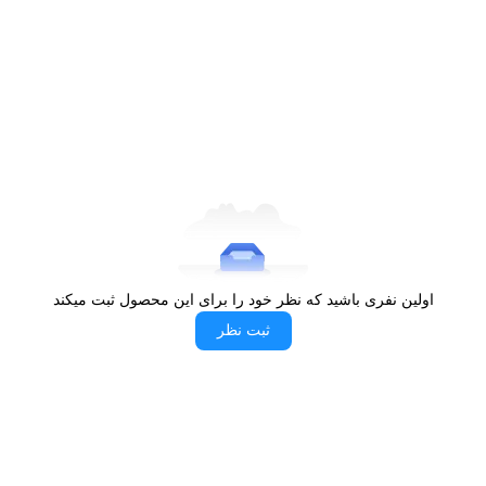
کیفیت ساخت مطلوب با توجه به اعتبار برند رومانسون
این مشخصات نشان می‌دهد که ساعت مچی زنانه رومانسون مدل
RM1201 LL بیشتر برای افرادی مناسب است که به دنبال سادگی،
کیفیت و هماهنگی با استایل‌های مختلف هستند. استیل به‌کاررفته در بدنه
و بند، علاوه بر زیبایی ظاهری، دوام مناسبی در استفاده روزمره فراهم
می‌کند. مقاومت در برابر آب تا 30 متر نیز برای شرایط معمول روزانه
کاربردی است. بسیاری از بانوان هنگام
خرید
ترجیح می‌دهند مدلی انتخاب
کنند که بدون نیاز به جزئیات اضافی، ظاهری شیک و حرفه‌ای داشته باشد.
این مدل دقیقاً چنین ویژگی‌ای را در اختیار مصرف‌کننده قرار می‌دهد.
اولین نفری باشید که نظر خود را برای این محصول ثبت میکند
مزایای ساعت مچی زنانه رومانسون مدل RM1201
ثبت نظر
LL و شرایط استفاده
یکی از مهم‌ترین مزایای ساعت مچی زنانه رومانسون مدل RM1201 LL
قابلیت استفاده در موقعیت‌های مختلف است. فرض کنید در یک جلسه
کاری حضور دارید و به اکسسوری‌ای نیاز دارید که ظاهر حرفه‌ای شما را
تکمیل کند. ترکیب صفحه مشکی و استیل نقره‌ای این مدل به خوبی با