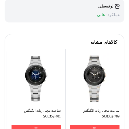
الوقسطی
عملکرد:
عالی
کالاهای مشابه
ساعت مچی زنانه الگنگس
ساعت مچی زنانه الگنگس
سا
01
SC8352-401
SC8352-709