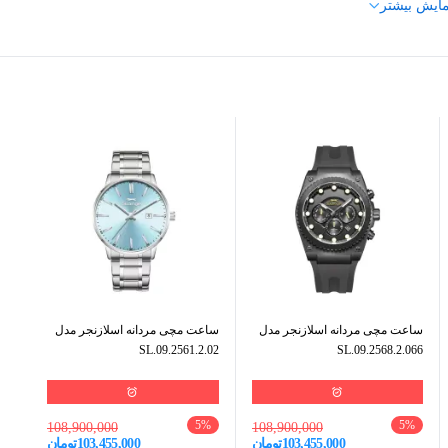
به دنبال مدلی ظریف با ابعاد مناسب برای مچ‌های بانوان هستید، این مدل
مایش بیشتر
بانوان
مربع
ل TM7601L با بهره‌گیری از تکنولوژی کوارتز، دقت مناسبی در نمایش زمان ارائه می‌دهد. استفاده از موتور
کریستال معدنی
مچنین ترکیب رنگ نقره‌ای بدنه و بند با صفحه مشکی، ظاهری کلاسیک و در
ساعت
نقره‌ای
به دنبال مدلی هستند که علاوه بر زیبایی، دوام مناسبی نیز داشته
اومت و ماندگاری محصول کمک کرده است.
مشکی
ندارد
استیل
ساعت مچی مردانه اسلازنجر مدل
ساعت مچی مردانه اسلازنجر مدل
SL.09.2561.2.02
SL.09.2568.2.066
ندارد
کوارتز
5
%
5
%
108,900,000
108,900,000
103,455,000
تومان
103,455,000
تومان