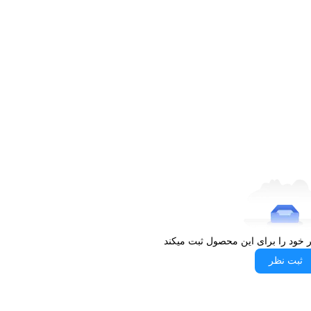
وه زیبایی ایجاد کند، این مدل نیاز شما را به خوبی پوشش می‌دهد.
زنانه داشته باشد. این ویژگی برای افرادی که از ساعت‌های بزرگ و
ه و بند استیل به حفظ کیفیت ظاهری ساعت در استفاده طولانی‌مدت کمک
دل TM7601L با طراحی مربع شکل، صفحه مشکی جذاب، بدنه و بند استیل نقره‌ای و موتور کوارتز دقیق،
ردی و بادوام هستند. این مدل با ظاهر کلاسیک و ابعاد ظریف خود به‌راحتی
حیط کار، مهمانی یا فعالیت‌های روزانه انتخابی ایده‌آل به شمار می‌آید.
 معدنی و کیفیت ساخت برند رومانسون از دیگر ویژگی‌هایی هستند که ارزش خرید این
دن شرایط مناسب خرید، امکان تهیه این ساعت را برای مشتریان آسان‌تر
ر خود را برای این محصول ثبت میکند
خرید
تید، این مدل می‌تواند پاسخگوی نیاز شما باشد. همچنین امکان
ثبت نظر
ا، محصول مورد نظر خود را تهیه کنید.
متنوع دیگر نیز فراهم شده است تا بتوانید متناسب با سلیقه و بودجه خود
یط مناسب هستید یا می‌خواهید از قیمت ساعت‌های مختلف مطلع شوید، این