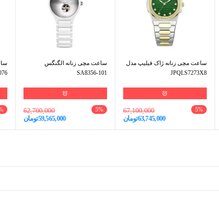
ساعت مچی زنانه ژاک فیلیپ مدل
ساعت مچی زنانه الگنگس
ساع
076
SA8356-101
JPQLS7273X8
%
5
%
5
%
62,700,000
67,100,000
63,745,000
تومان
59,565,000
تومان