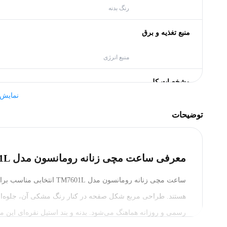
رنگ بدنه
منبع تغذیه و برق
منبع انرژی
مشخصات کلی
نمایش
کشور سازنده
توضیحات
برند
بدنه
معرفی ساعت مچی زنانه رومانسون مدل TM7601L
رنگ بدنه
ساعت مچی زنانه رومانسون م
هستند. طراحی مربع شکل صفحه در کنار رنگ مشکی آن، جلوه‌ای م
جنس بدنه
رسمی و روزانه هماهنگ می‌شود. بدنه و بند استیل نقره‌ای ای
سایر مشخصات