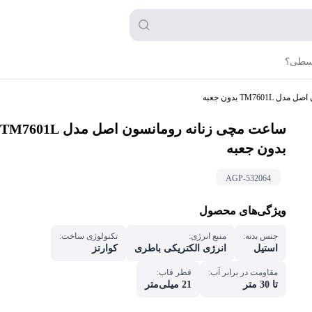
قسطی؟
TM76 بدون جعبه
ساعت مچی زنانه رومانسون اصل مدل TM7601L
بدون جعبه
AGP-
532064
ویژگی‌های محصول
جنس بدنه
:
منبع انرژی
:
تکنولوژی ساخت
:
استیل
انرژی الکتریکی باطری
کوارتز
مقاومت در برابر آب
:
قطر قاب
:
تا 30 متر
21 میلی‌متر