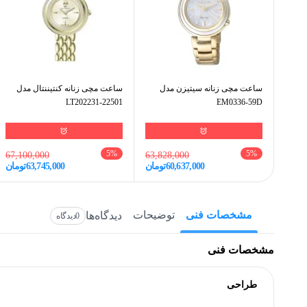
ساعت مچی زنانه سیتیزن مدل
ساعت مچی زنانه کنتیننتال مدل
22501-LT202231
EM0336-59D
5
%
5
%
67,100,000
63,828,000
60,637,000
تومان
63,745,000
تومان
مشخصات فنی
توضیحات
دیدگاه‌ها
0
دیدگاه
مشخصات فنی
طراحی