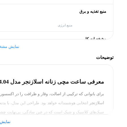
منبع تغذیه و برق
منبع انرژی
مشخصات کلی
نمایش مشخ
کشور سازنده
توضیحات
برند
بدنه
معرفی ساعت مچی زنانه اسلازنجر مدل SL.09.6381.4.04
رنگ بدنه
برای بانوانی که ترکیبی از اصالت، وقار و ظرافت را در اکسسوری‌های خود جست‌وجو 
اسلازنجر
انتخابی هوشمندانه خواهد بود. طراحی این مدل، با بدنه‌
جنس بدنه
سبک‌های کلاسیک و شیک است که در عین سادگی، بی‌نهایت چشم‌نوا
سایر مشخصات
سلیقه خاص و متمایز شما نیز خواهد بود.
نمایش 