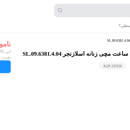
قسطی؟
نامو
این کال
ساعت مچی زنانه اسلازنجر SL.09.6381.4.04
شدن، ب
AGP-
235516