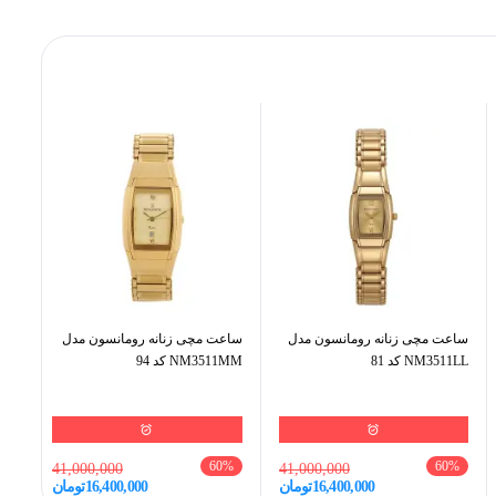
بانوان
ک اکسسوری ممتاز برای استایل‌های رسمی و کلاسیک تبدیل کرده
گرد
 در سطح بالایی قرار می‌گیرد و تجربه‌ای مطمئن از استفاده
35 میلی‌متر
چرمی
کریستال معدنی
کوارتز
قهوه ای
ساعت مچی زنانه رومانسون مدل
ساعت مچی زنانه رومانسون مدل
NM3511LL کد 81
NM3511MM کد 94
سفید
دارد,
تا 30 متر
60
%
60
%
41,000,000
41,000,000
دارد
16,400,000
تومان
16,400,000
تومان