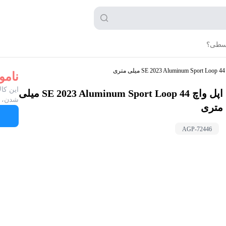
قسطی؟
ری
نامو
این کال
اپل واچ SE 2023 Aluminum Sport Loop 44 میلی
شدن، ب
متری
AGP-
72446