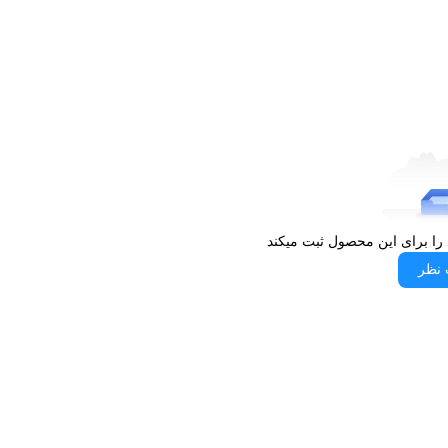
آن) و همچنین با iOS ۱۷
شارژر بی‌سیم
آقایان,
بانوان
 را برای این محصول ثبت میکند
 نظر