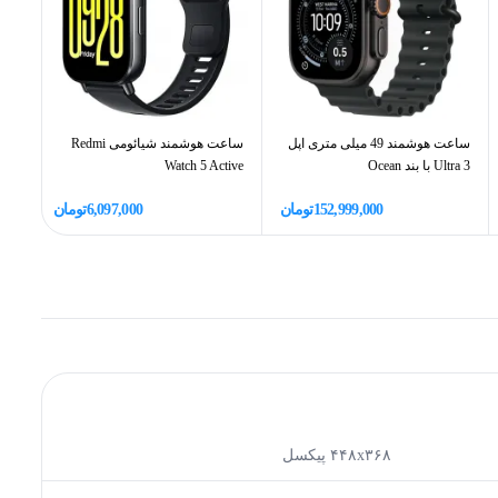
ساعت هوشمند 49 میلی متری اپل
ساعت هوشمند شیائومی Redmi
Ultra 3 با بند Ocean
Watch 5 Active
it 3
152,999,000
تومان
6,097,000
تومان
۴۴۸x۳۶۸ پیکسل