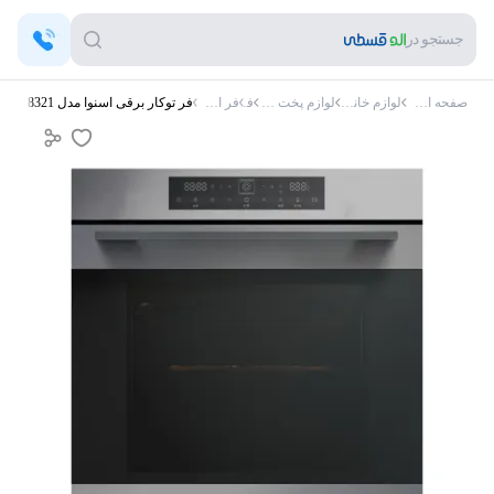
جستجو در
صفحه اصلی
لوازم خانگی
لوازم پخت و پز
فر
فر اسنوا
فر توکار برقی اسنوا مدل SEO7-8321 ظرفیت 72 لیتر