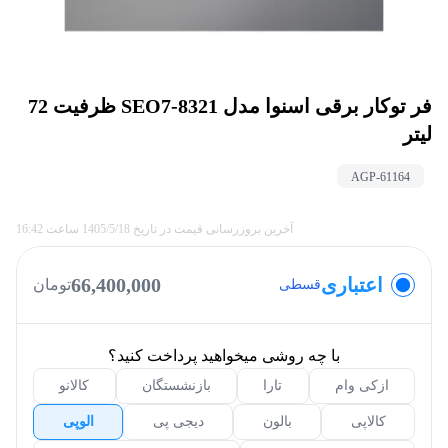
فر توکار برقی اسنوا مدل SEO7-8321 ظرفیت 72
لیتر
AGP-
61164
آخرین بروزرسانی قیمت در تاریخ
1405/5/18
ساعت
16:42
اعتباری
66,400,000
تومان
قسطی
با چه روشی میخواهید پرداخت کنید؟
ازکی وام
تارا
بازنشستگان
کالانو
کالاپی
بالون
دیجی پی
الوپی