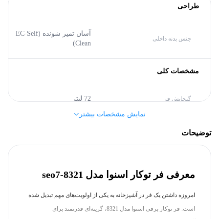
طراحی
آسان تمیز شونده (EC-Self
جنس بدنه داخلی
Clean)
مشخصات کلی
72 لیتر
گنجایش فر
نمایش مشخصات بیشتر
توکار
نوع فر
توضیحات
اسنوا (Snowa)
برند
معرفی فر توکار اسنوا مدل seo7-8321
بدنه
امروزه داشتن یک فر در آشپزخانه به یکی از اولویت‌های مهم تبدیل شده
است. فر توکار برقی اسنوا مدل 8321، گزینه‌ای قدرتمند برای
استیل
رنگ