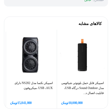
کالاهای مشابه
اسپیکر قابل حمل بلوتوثی شیائومی
اسپیکر نکسا مدل NS202 دارای
مدل Sound Outdoor درگاه USB،
USB ،AUX ،میکروفون
AUX
قابلیت اتصال د...
10,000,000
تومان
15,841,000
تومان