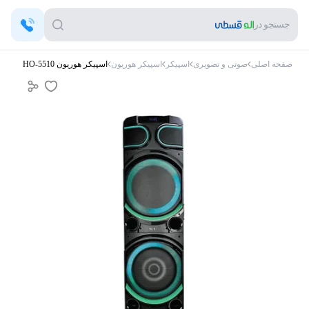
جستجو در
صفحه اصلی
صوتی و تصویری
اسپیکر
اسپیکر هوریون
اسپیکر هوریون HO-5510