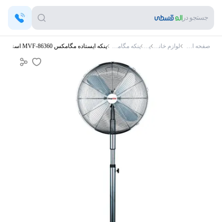
جستجو در
صفحه اصلی
لوازم خانگی
پنکه
پنکه مگامکس
پنکه ایستاده مگامکس MVF-86360 استیل