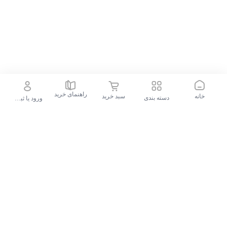
می‌توان به مصرف پایین انرژی در برابر بازدهی خوب
اشاره کرد. این محصول دارای 3 نوع وزش باد، چرخش
اتوماتیک، محافظ حرارتی موتور و دقت بالای زاویه
پره‌ها برای ایجاد بادی قوی و صدای کم است.
گارانتی و ضمانت:
راهنمای خرید
خانه
سبد خرید
دسته بندی
ورود یا ثبت نام
این محصول دارای گارانتی 12 ماهه مگامکس است.
جستجو در فروشگاه
جستجوهای محبوب
گوشی موبایل سامسونگ Galaxy S24 FE ظرفیت 256 گیگابایت و رم 8 گیگابایت - ویتنام
پیشنهادات الوقسطی