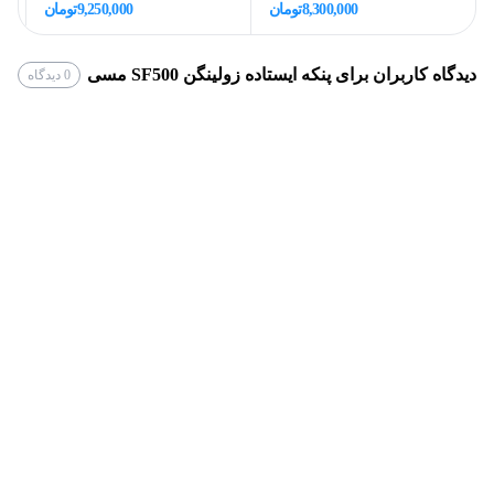
8,300,000
تومان
9,250,000
تومان
از دیگر ویژگی‌های این محصول، قابلیت تنظیم ارتفاع
است. با وجود این ویژگی، امکان استفاده از این
دیدگاه کاربران برای
پنکه ایستاده زولینگن SF500 مسی
0
دیدگاه
محصول را در تمامی قسمت‌های خانه و محل کار
خواهید داشت. همچنین سرعت این پنکه از برند
زولینگین در سه حالت کم، متوسط و زیاد قابل تنظیم
است. تنظیم سرعت از طریق دکمه‌های تعبیه شده
روی محصول و همچنین با استفاده از ریموت کنترل،
مدیریت می‌شود.
توان موتور و حالت‌های باد دهی:
توان موتور پنکه ایستاده زولینگن مدل SF500 برابر با
60 وات است. همچنین این پنکه دارای حالت‌های
مختلفی جهت باد دهی است. همچنین این محصول از 5
پره فلزی مستحکم برای باد دهی استفاده می‌کند. از
دیگر مزیت‌های خرید این پنکه از برند زولینگن، حجم