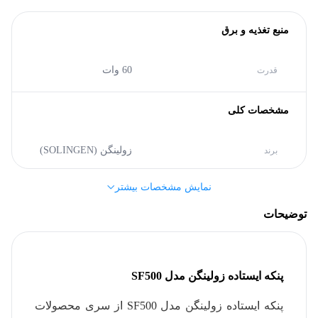
منبع تغذیه و برق
60 وات
قدرت
مشخصات کلی
زولینگن (SOLINGEN)
برند
نمایش مشخصات بیشتر
بدنه
توضیحات
7000 گرم
وزن
مسی
رنگ
پنکه ایستاده زولینگن مدل SF500
پنکه ایستاده زولینگن مدل SF500 از سری محصولات
سایر مشخصات