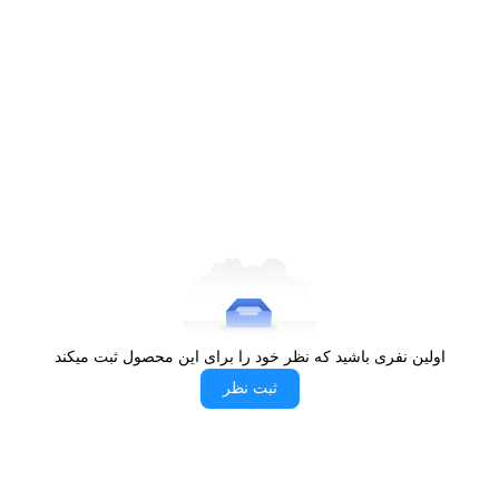
مکالمه
قابلیت‌ها
داخلی
میکروفون
60 وات
حداکثر سطح صدا
19x13x8 سانتی‌متر
ابعاد
12 ماه
گارانتی
دفترچه راهنما,
2 عدد سوکت
اولین نفری باشید که نظر خود را برای این محصول ثبت میکند
(جهت اتصال به باندها و برق
اقلام همراه
خودرو),
ریموت کنترل طرح
ثبت نظر
پایونیر,
قاب دور ضبط