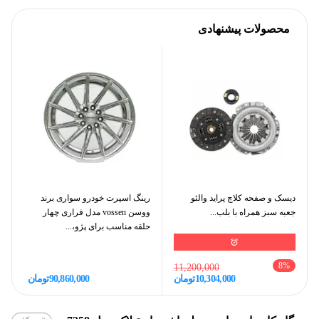
ارتباطات
محصولات پیشنهادی
RCA خروجی مناسب جهت
درگاه‌های ارتباطی
اتصال آمپلی فایر
1 پورت
تعداد پورت USB
دارد
بلوتوث
دیسک و صفحه کلاچ پراید والئو
رینگ اسپرت خودرو سواری برند
بدنه
جعبه سبز همراه با بلب...
ووسن vossen مدل فراری چهار
حلقه مناسب برای پژو،...
500 گرم
وزن
8
%
11,200,000
10,304,000
تومان
90,860,000
تومان
جدا شونده,
LCD
نوع پنل صفحه نمایش