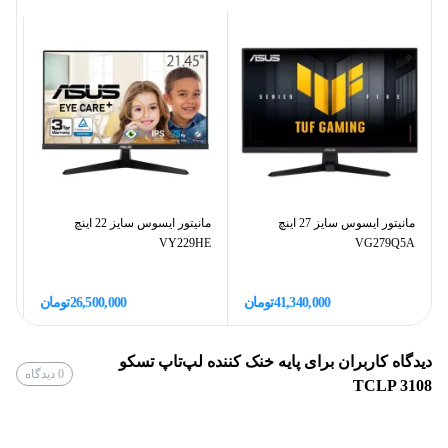
شده و LED های زیبایی درون آن وجود دارد و بر هیجان انجام یک بازی
کامپیوتری می‌افزاید.
مانیتور ایسوس سایز 27 اینچ
مانیتور ایسوس سایز 22 اینچ
VG279Q5A
VY229HE
اینچ
41,340,000
تومان
26,500,000
تومان
دیدگاه کاربران برای
پایه خنک کننده لپ‌تاپ تسکو
0
دیدگاه
TCLP 3108