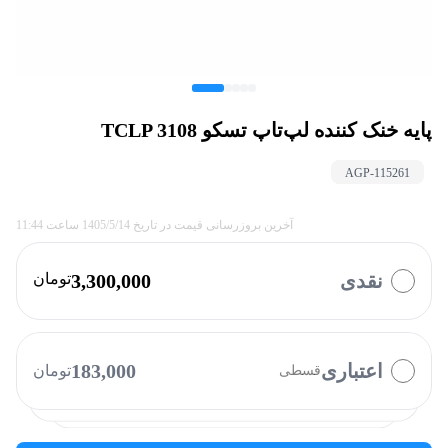
پایه خنک کننده لپ‌تاپ تسکو TCLP 3108
AGP-
115261
آخرین بروزرسانی قیمت در تاریخ
1405/5/14
ساعت
11:44
نقدی
3,300,000
تومان
با چه روشی میخواهید پرداخت کنید؟
وایب
ازکی وام
تارا
کالانو
بالون
اعتباری
183,000
تومان
قسطی
نوپی
دیجی پی
الوپی
فیروزه