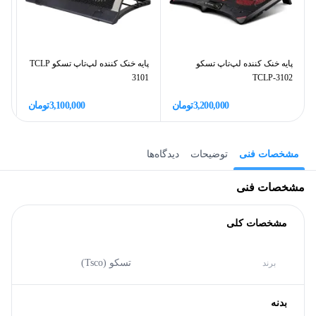
پایه خنک کننده لپ‌تاپ تسکو
پایه خنک کننده لپ‌تاپ تسکو TCLP
99
3101
TCLP-3102
3,200,000
تومان
3,100,000
تومان
مشخصات فنی
توضیحات
دیدگاه‌ها
مشخصات فنی
مشخصات کلی
تسکو (Tsco)
برند
بدنه