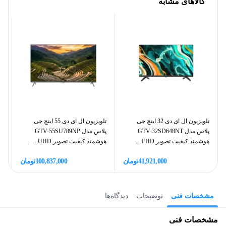
کالاهای مشابه
تلویزیون ال ای دی 32 اینچ جی
تلویزیون ال ای دی 55 اینچ جی
پلاس مدل GTV-32SD648NT
پلاس مدل GTV-55SU789NP
هوشمند کیفیت تصویر FHD ...
هوشمند کیفیت تصویر UHD-...
D 4K
41,921,000
تومان
100,837,000
تومان
مشخصات فنی
توضیحات
دیدگاه‌ها
مشخصات فنی