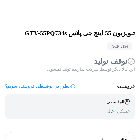
تلویزیون 55 اینچ جی پلاس GTV-55PQ734s
AGP-
2136
توقف تولید
این کالا دیگر توسط شرکت سازنده تولید نمیشود.
فروشنده
چطور در الوقسطی فروشنده شویم؟
الوقسطی
عملکرد:
عالی