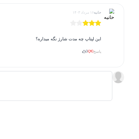
مدل کارت گرافیک
حانیه
۱۶ مرداد ۱۴۰۳
سازنده گرافیک
باتری
این لپتاپ چه مدت شارژ نگه میداره؟
نوع باتری
0
0
پاسخ
توضیحات باتری
حافظه
نوع حافظه داخلی
مشخصات حافظه داخلی
ظرفیت حافظه داخلی
ارتباطات