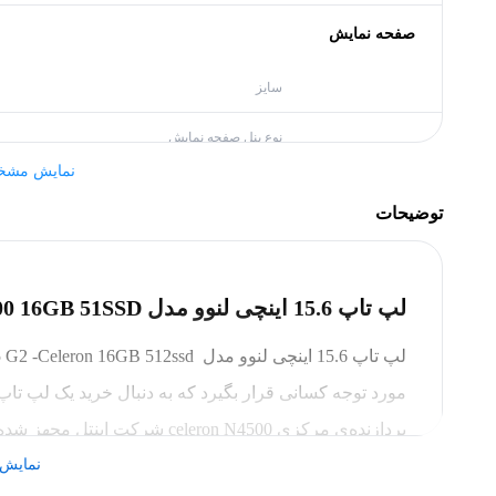
صفحه نمایش
سایز
نوع پنل صفحه نمایش
نمایش مشخ
رزولوشن صفحه نمایش
توضیحات
مشخصات کلی
برند
لپ تاپ 15.6 اینچی لنوو مدل V15 G2 Celeron N4500 16GB 51SSD
پردازنده
مورد توجه کسانی قرار بگیرد که به دنبال خرید یک لپ تاپ
مدل پردازنده
فرکانس پایه
نمایش 
DDR4 با سرعت 2933 مگاهرتز تعبیه شده اس