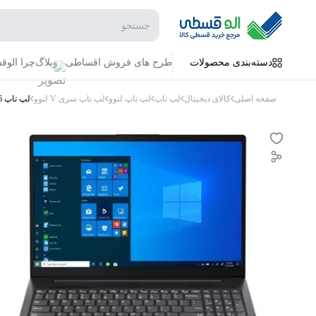
جستجو در فروشگاه
دسته‌بندی محصولات
طرح های فروش اقساطی
وبلاگ
چرا الو
صفحه اصلی
کالای دیجیتال
لپ تاپ
لپ تاپ لنوو
لپ تاپ سری V لنوو
لپ تاپ 15.6 اینچی لنوو V15 G2 Celeron N4500 16GB 512SSD