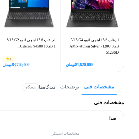
لپ‌تاپ 15.6 اینچی لنوو V15 G4
لپ تاپ 15.6 اینچی لنوو V15 G2
Celeron N4500 16GB 1...
AMN-Athlon Silver 7120U 8GB
512SSD
4
81,620,000
تومان
83,740,000
تومان
مشخصات فنی
توضیحات
دیدگاه‌ها
1
دیدگاه
مشخصات فنی
صدا
مشخصات اسپیکر