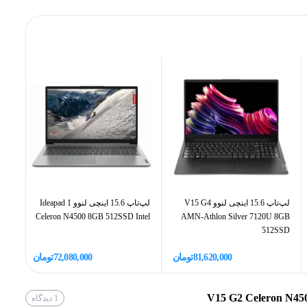
2.8 گیگا هرتز و بیشتر
ین لپ تاپ می‌تواند ارزش خرید بیشتری به آن ببخشد. ناگفته نماند که حافظه‌ی
 امور مختلف را تضمین می‌کند. علاوه بر موارد ذکر شده،
Celeron
نمایشگر 15.6 اینچی با پنل TN این لپ تاپ وضوح 1080p یا Full HD دارد و می‌تواند کیفیت تصویر قابل قبولی را ارائه
Intel
خرید لپ تاپ اقساطی
به سایت الوقسطی مراجعه
4مگابایت
2 هسته
2 رشته
لپ‌تاپ 15.6 اینچی لنوو V15 G4
لپ‌تاپ 15.6 اینچی لنوو Ideapad 1
tel
Celeron N4500 8GB 512SSD Intel
AMN-Athlon Silver 7120U 8GB
DDR4
512SSD
16 گیگابایت
81,620,000
تومان
72,080,000
تومان
1
دیدگاه