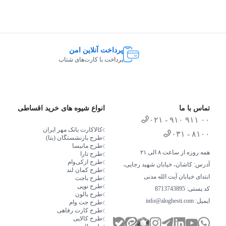
درگاه‌های ارتباطی
پرداخت آنلاین امن
تعداد پورت USB Type-C
پرداخت با کارت‌های شتاب
تعداد پورت USB 3.2
تعداد پورت USB 2.0
تماس با ما
انواع شیوه های خرید اقساطی
۰۲۱ - ۹۱۰ ۹۱۱ ۰۰
امکانات نرم افزاری
کالاکارت بانک مهر ایران
۰۳۱ - ۸۱۰۰
طرح بازنشستگان (بتا)
طرح مانیسا
سیستم عامل
همه روزه از ساعت ۸ الی ۲۱
طرح تارا
طرح از‌کی‌وام
آدرس: کاشان، خیابان شهید رجایی،
طرح کمان لند
بدنه
ابتدای خیابان آیت الله مدنی
طرح باجت
طرح نوپی
کد پستی: 8713743895
طرح بالون
وزن
ایمیل:
info@aloghesti.com
طرح جت وام
طرح کارت رفاهی
طرح کالاپی
نوع پنل صفحه نمایش