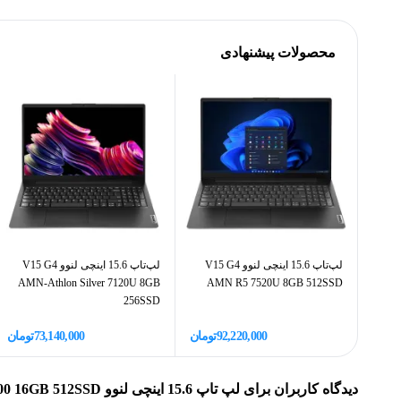
512 گیگا بایت حافظه از نوع SSD ا
فرکانس افزایشی
SSD تعبیه شده در این لپ تاپ سرعت بالای آن در انجام
سری پردازنده
محصولات پیشنهادی
سازنده پردازنده
کند.
شما می‌توانید برای
خرید لپ تاپ لنوو اقساطی
و یا در کل
حافظه کش
فرمایید.
تعداد هسته
تعداد رشته
حافظه رم
لپ‌تاپ 15.6 اینچی لنوو V15 G4
لپ‌تاپ 15.6 اینچی لنوو V15 G4
AMN-Athlon Silver 7120U 8GB
AMN R5 7520U 8GB 512SSD
نوع حافظه رم
256SSD
ظرفیت حافظه رم
92,220,000
تومان
73,140,000
تومان
گرافیک
دیدگاه کاربران برای
لپ تاپ 15.6 اینچی لنوو V15 G2 Celeron N4500 16GB 512SSD