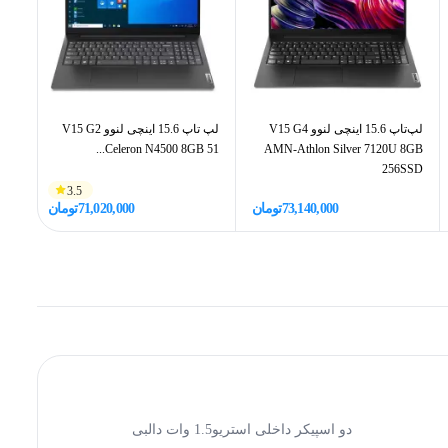
لپ‌تاپ 15.6 اینچی لنوو V15 G4
لپ تاپ 15.6 اینچی لنوو V15 G2
SSD
Celeron N4500 8GB 51...
AMN-Athlon Silver 7120U 8GB
256SSD
3.5
73,140,000
تومان
71,020,000
تومان
دو اسپیکر داخلی استریو1.5 وات دالبی