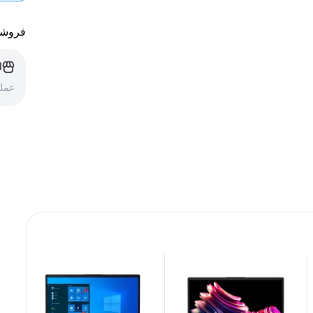
فروشن
ا
عملک