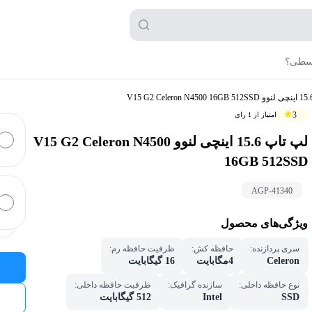
قسطی؟
3
امتیاز از
1
رای
لپ تاپ 15.6 اینچی لنوو V15 G2 Celeron N4500
16GB 512SSD
AGP-
41340
ویژگی‌های محصول
سری پردازنده
:
حافظه کش
:
ظرفیت حافظه رم
:
Celeron
4مگابایت
16 گیگابایت
نوع حافظه داخلی
:
سازنده گرافیک
:
ظرفیت حافظه داخلی
:
SSD
Intel
512 گیگابایت