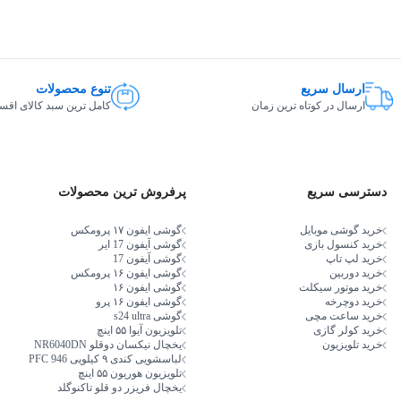
Bluetooth,
HDMI,
LAN,
USB,
Wi-Fi,
USB Type-
C
ارسال سریع
تنوع محصولات
یک عدد (فقط انتقال دیتا)
ارسال در کوتاه ترین زمان
کامل ترین سبد کالای اق
1 عدد
1 عدد
دسترسی سریع
پرفروش ترین محصولات
خرید گوشی موبایل
گوشی ایفون ۱۷ پرومکس
خرید کنسول بازی
گوشی آیفون 17 ایر
خرید لپ تاپ
گوشی آیفون 17
بدون سیستم عامل
خرید دوربین
گوشی ایفون ۱۶ پرومکس
خرید موتور سیکلت
گوشی ایفون ۱۶
خرید دوچرخه
گوشی ایفون ۱۶ پرو
خرید ساعت مچی
گوشی s24 ultra
خرید کولر گازی
تلویزیون آیوا ۵۵ اینچ
خرید تلویزیون
یخچال نیکسان دوقلو NR6040DN
1700 گرم
لباسشویی کندی ۹ کیلویی PFC 946
تلویزیون هوریون ۵۵ اینچ
یخچال فریزر دو قلو تاکنوگلد
TN