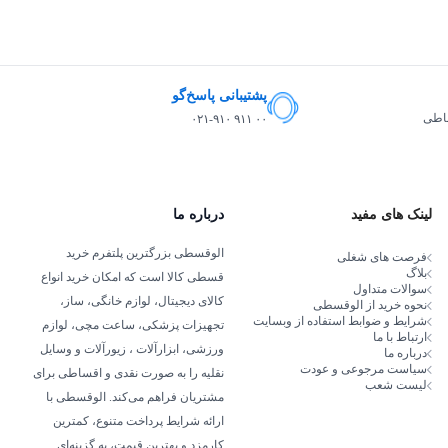
پشتیبانی پاسخ‌گو
ساطی
۰۲۱-۹۱۰ ۹۱۱ ۰۰
لینک های مفید
درباره ما
الوقسطی بزرگترین پلتفرم خرید
فرصت های شغلی
بلاگ
قسطی کالا است که امکان خرید انواع
سوالات متداول
کالای دیجیتال، لوازم خانگی، ساز،
نحوه خرید از الوقسطی
شرایط و ضوابط استفاده از وبسایت
تجهیزات پزشکی، ساعت مچی، لوازم
ارتباط با ما
ورزشی، ابزارآلات ، زیورآلات و وسایل
درباره ما
سیاست مرجوعی و عودت
نقلیه را به صورت نقدی و اقساطی برای
لیست شعب
مشتریان فراهم می‌کند. الوقسطی با
ارائه شرایط پرداخت متنوع، کمترین
کارمزد و بهترین قیمت، به گزینه‌ای