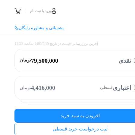
ورود یا ثبت نام
پشتیبانی و مشاوره رایگان
آخرین بروزرسانی قیمت در تاریخ
1405/5/15
ساعت
11:30
نقدی
79,500,000
تومان
با چه روشی میخواهید پرداخت کنید؟
وایب
ازکی وام
تارا
کالانو
بالون
اعتباری
4,416,000
تومان
قسطی
نوپی
دیجی پی
الوپی
فیروزه
افزودن به سبد خرید
ثبت درخواست خرید قسطی