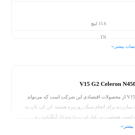
15.6 اینچ
TN
صات بیشتر
1080x1920 پیکسل
لنوو (Lenovo)
لپ تاپ 15.6 اینچی لنوو مدل V15 G2 -Celeron 16GB 512ssd از محصولات اقتصادی این شرکت است که می‌تواند
 میان‌رده برای انجام سبک روزمره هستند. این لپ تاپ به
N4500
پردازنده‌ی مرکزی celeron N4500 شرکت اینتل مجهز شده است. همچنین، در کنار این پردازنده 16 گیگابایت رم
1.1تا2.8 گیگاهرتز
بیشتر
ت. این میزان از حافظه و سرعت رم در کنار حافظه‌ی ذخیره‌سازی