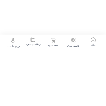
راهنمای خرید
خانه
سبد خرید
دسته بندی
ورود یا ثبت نام
جستجو در فروشگاه
جستجوهای محبوب
گوشی موبایل سامسونگ Galaxy S24 FE ظرفیت 256 گیگابایت و رم 8 گیگابایت - ویتنام
پیشنهادات الوقسطی