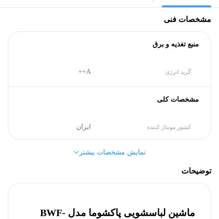
مشخصات فنی
منبع تغذیه و برق
A++
گرید انرژی
مشخصات کلی
ایران
کشور مونتاژ کننده
نمایش مشخصات بیشتر
ایران
کشور سازنده
توضیحات
اتومات شیشه جلو
نوع دستگاه
ماشین لباسشویی پاکشوما مدل BWF-
پاکشوما (Pakshoma)
برند