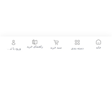
راهنمای خرید
خانه
سبد خرید
دسته بندی
ورود یا ثبت نام
جستجو در فروشگاه
جستجوهای محبوب
گوشی موبایل سامسونگ Galaxy S24 FE ظرفیت 256 گیگابایت و رم 8 گیگابایت - ویتنام
پیشنهادات الوقسطی