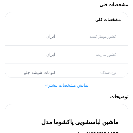
مشخصات فنی
مشخصات کلی
ایران
کشور مونتاژ کننده
ایران
کشور سازنده
اتومات شیشه جلو
نوع دستگاه
نمایش مشخصات بیشتر
پاکشوما (Pakshoma)
برند
توضیحات
بدنه
ماشین لباسشویی پاکشوما مدل
سفید
رنگ