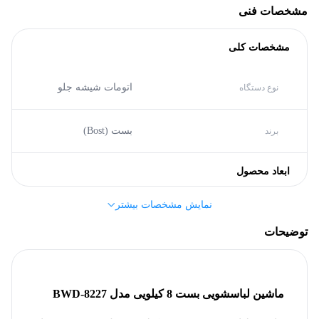
مشخصات فنی
مشخصات کلی
اتومات شیشه جلو
نوع دستگاه
بست (Bost)
برند
ابعاد محصول
نمایش مشخصات بیشتر
595 میلی‌متر
پهنا
توضیحات
793 میلی‌متر
ارتفاع
ماشین لباسشویی بست 8 کیلو
یی
مدل
BWD-8227
بدنه