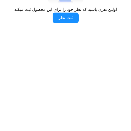
که از رنگ تیره استفاده کرده‌اند، می‌باشد.
اولین نفری باشید که نظر خود را برای این محصول ثبت میکند
15
برنامه شستشو:
ثبت نظر
همان‌طور که اشاره کردیم، ماشین لباسشویی 8
کیلویی بست مدل BWD-8237 دارای 15 برنامه
شستشو است. شما می‌توانید بر اساس نیاز و بافت
لباس‌هایتان، برنامه‌های مختلفی را جهت شستشو
انتخاب و تنظیم کنید. همچنین این ماشین لباسشویی از
برند بست دارای خشک‌کن با قابلیت تنظیم است، بدین
صورت که می‌توانید با توجه به نوع لباس‌هایتان اقدام به
تنظیم دور خشک‌کن کنید و از صدمه دیدن لباس‌ها
جلوگیری نمایید.
بدنه مقاوم (
Bodyguard
):
از دیگر مزیت‌های خرید این ماشین لباسشویی از برند
بست، وجود بدنه مقاوم و ضدخش است. برند بست در