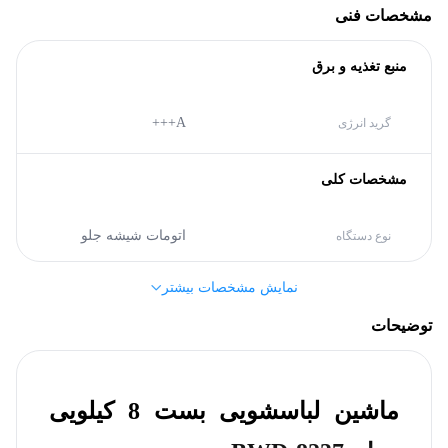
مشخصات فنی
منبع تغذیه و برق
A+++
گرید انرژی
مشخصات کلی
اتومات شیشه جلو
نوع دستگاه
نمایش مشخصات بیشتر
بست (Bost)
برند
توضیحات
ابعاد محصول
ماشین لباسشویی بست 8 کیلویی
595 میلی‌متر
پهنا