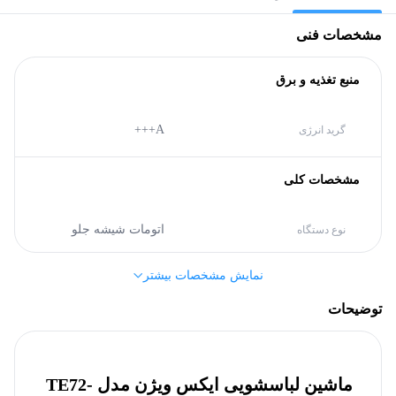
مشخصات فنی
منبع تغذیه و برق
A+++
گرید انرژی
مشخصات کلی
اتومات شیشه جلو
نوع دستگاه
نمایش مشخصات بیشتر
ایکس ویژن (Xvision)
برند
توضیحات
ابعاد محصول
ماشین لباسشویی ایکس ویژن مدل TE72-
595
پهنا