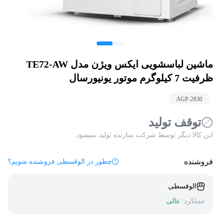
ماشین لباسشویی ایکس ویژن مدل TE72-AW
ظرفیت 7 کیلوگرم موتور یونیورسال
AGP-
2830
توقف تولید
این کالا دیگر توسط شرکت سازنده تولید نمیشود.
فروشنده
چطور در الوقسطی فروشنده شویم؟
الوقسطی
عملکرد:
عالی