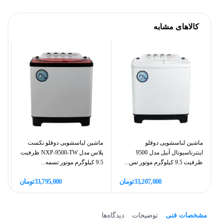
کالاهای مشابه
ماشین لباسشویی دوقلو
ماشین لباسشویی دوقلو نکست
ما
اینترناسیونال آنیل مدل 9500
پلاس مدل NXP-9500-TW ظرفیت
ظرفیت 9.5 کیلوگرم موتور تس...
9.5 کیلوگرم موتور تسمه...
ظرفیت
33,207,000
تومان
33,795,000
تومان
مشخصات فنی
توضیحات
دیدگاه‌ها