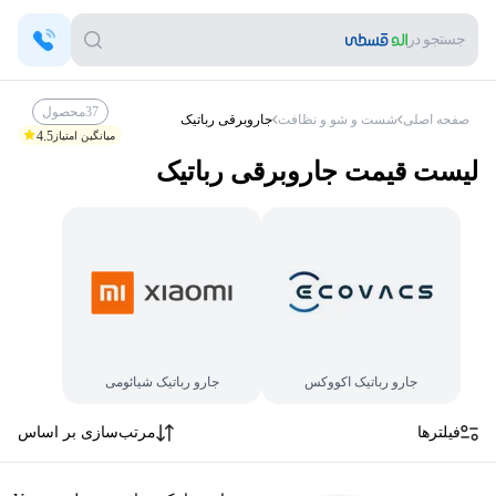
جستجو در
37
محصول
صفحه اصلی
شست و شو و نظافت
جاروبرقی رباتیک
4.5
میانگین امتیاز
لیست قیمت
جاروبرقی رباتیک
جارو رباتیک اکووکس
جارو رباتیک شیائومی
فیلترها
مرتب‌سازی بر اساس