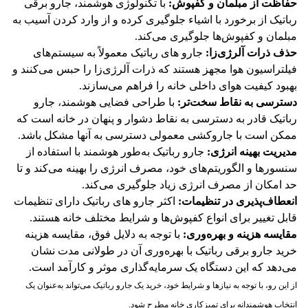
حفاظت از مبلمان و کفپوش:
با تکنولوژی هوشمند، جارو برقی
رباتیک از برخورد با اشیاء جلوگیری کرده و از وارد کردن آسیب به
مبلمان و کفپوش‌ها جلوگیری می‌کند.
حذف ذرات آلرژی‌زا:
جارو های رباتیک معمولاً به سیستم‌های
فیلتراسیون هوا مجهز هستند که ذرات آلرژی‌زا را حبس می‌کنند و
بهبود کیفیت هوای داخلی خانه را فراهم می‌سازند.
دسترسی به نقاط سخت‌تر:
با طراحی فضایی هوشمند، جارو
رباتیک قادر به دسترسی به نقاط دشوار و پنهان در خانه است که
ممکن است با جاروکشی معمولی دسترسی به آنها مشکل باشد.
مدیریت بهینه انرژی:
جارو رباتیک به‌طور هوشمند با استفاده از
سنسورها و الگوریتم‌های خود، مصرف انرژی را بهینه می‌کند و تا
حد امکان از مصرف انرژی زیاد جلوگیری می‌کند.
انعطاف‌پذیری در تنظیمات:
اکثر جارو های رباتیک‌ دارای تنظیمات
قابل تغییر برای انواع کفپوش‌ها و شرایط مختلف خانه هستند.
مقایسه هزینه و بهره‌وری:
با توجه به دلایل فوق، مقایسه هزینه
خرید جارو برقی رباتیک با بهره‌وری آن در طولانی مدت نشان
می‌دهد که این دستگاه یک سرمایه‌گذاری موثر و کارآمد است.
از این رو، با توجه به نیازها و شرایط خود، خرید یک جارو رباتیک می‌تواند به‌عنوان یک
انتخاب هوشمندانه برای تمیزکاری خانه مطرح شود.