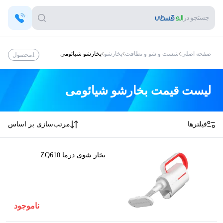
جستجو در
صفحه اصلی
شست و شو و نظافت
بخارشو
بخارشو شیائومی
1
محصول
لیست قیمت
بخارشو شیائومی
فیلترها
مرتب‌سازی بر اساس
بخار شوی درما ZQ610
ناموجود