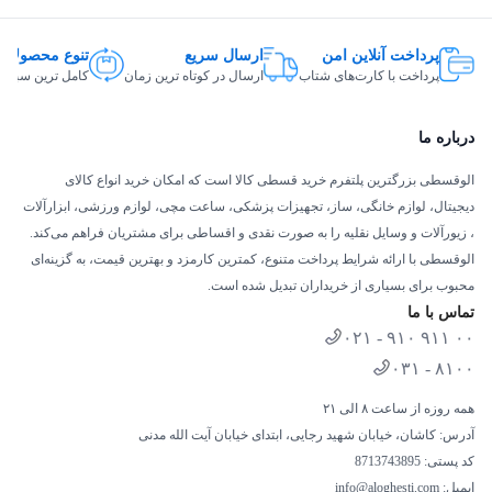
پرداخت آنلاین امن
ارسال سریع
تنوع محصولات
پرداخت با کارت‌های شتاب
ارسال در کوتاه ترین زمان
کامل ترین سبد ک
درباره ما
الوقسطی بزرگترین پلتفرم خرید قسطی کالا است که امکان خرید انواع کالای
دیجیتال، لوازم خانگی، ساز، تجهیزات پزشکی، ساعت مچی، لوازم ورزشی، ابزارآلات
، زیورآلات و وسایل نقلیه را به صورت نقدی و اقساطی برای مشتریان فراهم می‌کند.
الوقسطی با ارائه شرایط پرداخت متنوع، کمترین کارمزد و بهترین قیمت، به گزینه‌ای
محبوب برای بسیاری از خریداران تبدیل شده است.
تماس با ما
۰۲۱ - ۹۱۰ ۹۱۱ ۰۰
۰۳۱ - ۸۱۰۰
همه روزه از ساعت ۸ الی ۲۱
آدرس: کاشان، خیابان شهید رجایی، ابتدای خیابان آیت الله مدنی
کد پستی: 8713743895
ایمیل:
info@aloghesti.com