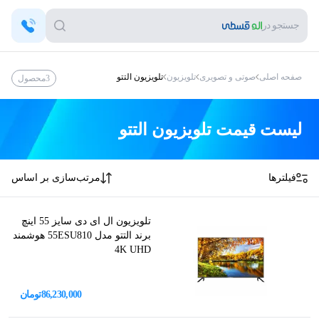
جستجو در
صفحه اصلی
صوتی و تصویری
تلویزیون
تلویزیون التتو
3
محصول
لیست قیمت
تلویزیون التتو
فیلترها
مرتب‌سازی بر اساس
تلویزیون ال ای دی سایز 55 اینچ
برند التتو مدل 55ESU810 هوشمند
4K UHD
86,230,000
تومان