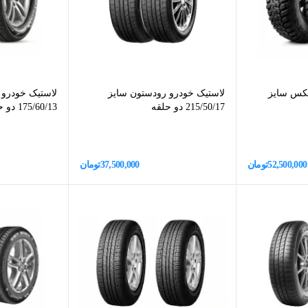
مکس سایز
لاستیک خودرو رودستون سایز
لاستیک خودرو 
215/50/17 دو حلقه
175/60/13 دو حلقه
52,500,000
تومان
37,500,000
تومان