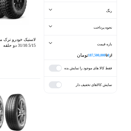
جستجو در برند
رنگ
جستجو در رنگ
نحوه پرداخت
لاستیک خودرو ترک 
بازه قیمت
31/10.5/15 دو حلقه
تومان
از
0
تا
187,500,000
فقط کالا های موجود را نمایش بده
کمترین
بیشترین
minPrice
نمایش کالاهای تخفیف دار
تومان
از
maxPrice
تومان
تا
اعمال قیمت