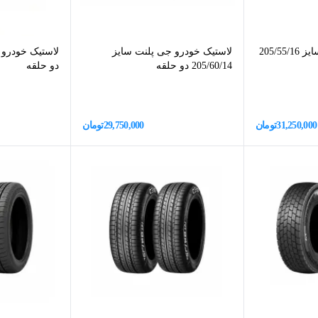
لاستیک خودرو زتوم سایز 205/55/16
لاستیک خودرو جی پلنت سایز
205/60/14 دو حلقه
دو حلقه
31,250,000
تومان
29,750,000
تومان