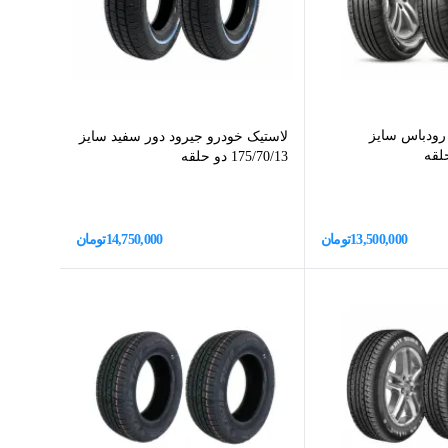
رودباس سایز
لاستیک خودرو جیرود دور سفید سایز
175/70/13 دو حلقه
13,500,000
تومان
14,750,000
تومان