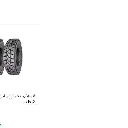
2 حلقه
0