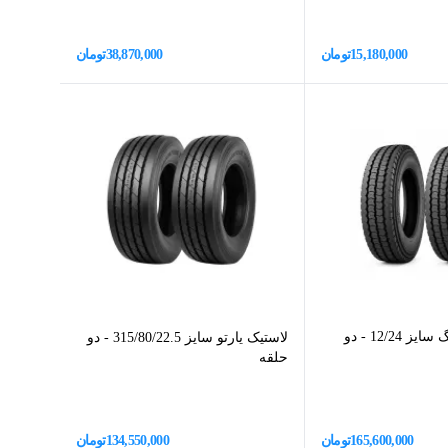
15,180,000
تومان
38,870,000
تومان
لاستیک رودوینگ سایز 12/24 - دو
لاستیک یارتو سایز 315/80/22.5 - دو
حلقه
165,600,000
تومان
134,550,000
تومان