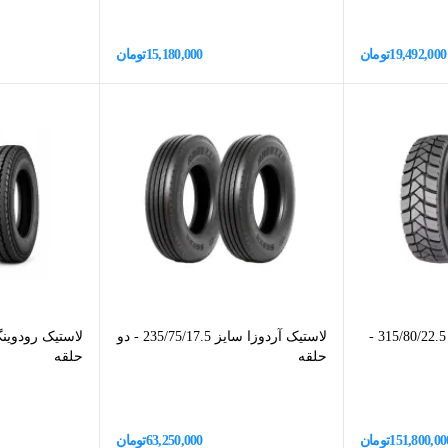
19,492,000
تومان
15,180,000
تومان
لاستیک مکسزز سایز 315/80/22.5 -
لاستیک آردوزا سایز 235/75/17.5 - دو
حلقه
حلقه
151,800,00
تومان
63,250,000
تومان