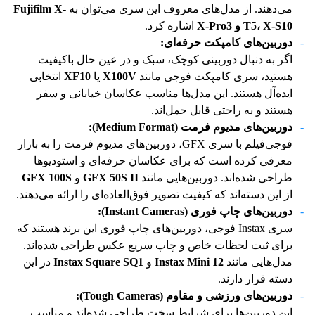
می‌دهند. از مدل‌های معروف این سری می‌توان به
Fujifilm X-
X-S10
،
T5
و
X-Pro3
اشاره کرد.
دوربین‌های کامپکت حرفه‌ای
:
اگر به دنبال دوربینی کوچک، سبک و در عین حال باکیفیت
هستید، سری کامپکت فوجی مانند
X100V
یا
XF10
انتخابی
ایده‌آل هستند. این مدل‌ها مناسب عکاسان خیابانی و سفر
هستند و به راحتی قابل حمل‌اند.
دوربین‌های مدیوم فرمت
(Medium Format):
فوجی‌فیلم با سری GFX، دوربین‌های مدیوم فرمت را به بازار
معرفی کرده است که برای عکاسان حرفه‌ای و استودیوها
طراحی شده‌اند. دوربین‌هایی مانند
GFX 50S II
و
GFX 100S
از این دسته‌اند که کیفیت تصویر فوق‌العاده‌ای را ارائه می‌دهند.
دوربین‌های چاپ فوری
(Instant Cameras):
سری Instax فوجی، دوربین‌های چاپ فوری این برند هستند که
برای ثبت لحظات خاص و چاپ سریع عکس طراحی شده‌اند.
مدل‌هایی مانند
Instax Mini 12
و
Instax Square SQ1
در این
دسته قرار دارند.
دوربین‌های ورزشی و مقاوم
(Tough Cameras):
این دوربین‌ها برای شرایط سخت طراحی شده‌اند و مناسب