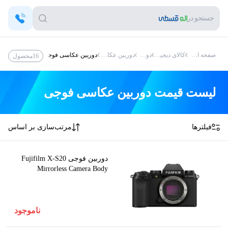
جستجو در
صفحه اصلی
کالای دیجیتال
دوربین
دوربین عکاسی
دوربین عکاسی فوجی
16
محصول
لیست قیمت
دوربین عکاسی فوجی
فیلترها
مرتب‌سازی بر اساس
دوربین فوجی Fujifilm X-S20
Mirrorless Camera Body
ناموجود