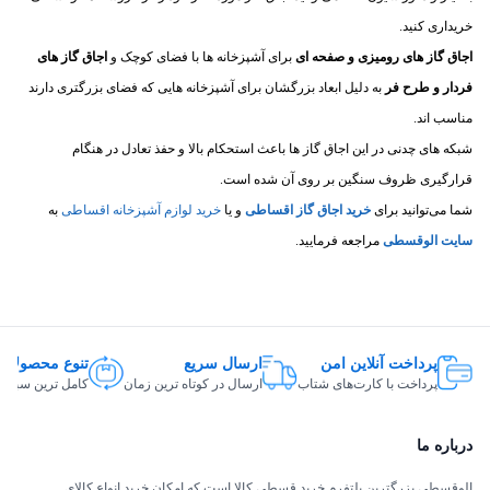
خریداری کنید.
اجاق گاز های رومیزی و صفحه ای
برای آشپزخانه ها با فضای کوچک و
اجاق گاز های
فردار و طرح فر
به دلیل ابعاد بزرگشان برای آشپزخانه هایی که فضای بزرگتری دارند
مناسب اند.
شبکه های چدنی در این اجاق گاز ها باعث استحکام بالا و حفذ تعادل در هنگام
قرارگیری ظروف سنگین بر روی آن شده است.
شما می‌توانید برای
خرید اجاق گاز اقساطی
و یا
خرید لوازم آشپزخانه اقساطی
به
سایت الوقسطی
مراجعه فرمایید.
پرداخت آنلاین امن
ارسال سریع
تنوع محصولات
پرداخت با کارت‌های شتاب
ارسال در کوتاه ترین زمان
کامل ترین سبد ک
درباره ما
الوقسطی بزرگترین پلتفرم خرید قسطی کالا است که امکان خرید انواع کالای