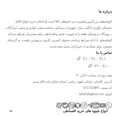
Mode,
سیستم خنک کننده
امکانات کولر گازی
پیشرفته هستید، کولر گازی کنوود می‌تواند انتخابی عالی باشد. این
توربو Turbo Cooling,
ضد
درباره ما
محصول با قابلیت‌هایی مانند سرمایش سریع، پره‌های ضدخوردگی و فیلتر
عفونی کننده هوا,
سنسور
تشخیص دمای محیط
تصفیه هوا، یک گزینه مناسب برای خانه یا محل کار شماست. همچنین اگر
الوقسطی بزرگترین پلتفرم خرید قسطی کالا است که امکان خرید انواع کالای
قصد خرید این کولر گازی را به‌صورت اقساطی دارید، الو قسطی بهترین
دیجیتال، لوازم خانگی، ساز، تجهیزات پزشکی، ساعت مچی، لوازم ورزشی، ابزارآلات
دارای سیستم Strong Mode
، زیورآلات و وسایل نقلیه را به صورت نقدی و اقساطی برای مشتریان فراهم می‌کند.
فرصت را برای شما فراهم کرده است تا بدون فشار مالی، خریدی آسان
(عملکرد سریع سرمایش،
الوقسطی با ارائه شرایط پرداخت متنوع، کمترین کارمزد و بهترین قیمت، به گزینه‌ای
و مطمئن را تجربه کنید. برای بررسی مدل‌های متنوع و استفاده از شرایط
دمای محیط را به سرعت به
محبوب برای بسیاری از خریداران تبدیل شده است.
ویژه، همین حالا به الو قسطی سر بزنید! برای کسب اطلاع بیشتر درباره
دمای ایده آل شما می
توضیحات ریموت کنترل
تماس با ما
رساند),
دارای سیستم Sleep
نحوه خرید اقساطی کولرگازی می‌توانید مقاله
راهنمای جامع خرید کولر
۰۲۱ - ۹۱۰ ۹۱۱ ۰۰
Mode (تغییرات دما بصورت
گازی
را مطالعه کنید.
اتوماتیک در زمان خواب)
۰۳۱ - ۸۱۰۰
همه روزه از ساعت ۸ الی ۲۱
مجهز به فیلتر تصفیه هوا,
آدرس: کاشان، خیابان شهید رجایی، ابتدای خیابان آیت الله مدنی
مجهز به فیتلر gold fin(مقاوم
سایر مشخصات
کد پستی: 8713743895
در برابر خوردگی لوله)
ایمیل:
info@aloghesti.com
انواع شیوه های خرید اقساطی