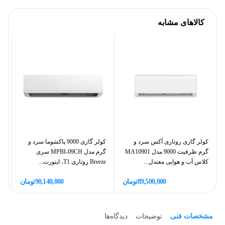
کالاهای مشابه
کولر گازی روتاری آکس سرد و
کولر گازی 9000 پاکشوما سرد و
گرم ظرفیت 9000 مدل MA10901
گرم مدل MPBI-09CH سری
کلاس آب و هوایی معتدل...
Breeze روتاری T1، اینورت...
اینورت
89,500,000
تومان
90,140,000
تومان
مشخصات فنی
توضیحات
دیدگاه‌ها