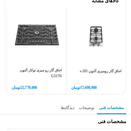
کالاهای مشابه
اجاق گاز رو میزی توکار آلتون
اجاق گاز رومیزی آلتون s-201
G517N
ص
17,600,000
تومان
22,770,000
تومان
مشخصات فنی
توضیحات
دیدگاه‌ها
مشخصات فنی