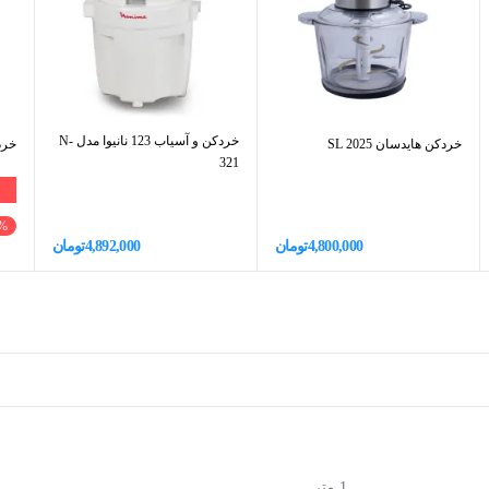
خردکن و آسیاب 123 نانیوا مدل N-
خردکن هایدسان SL 2025
خردکن 
321
%
4,800,000
تومان
4,892,000
تومان
1 متر