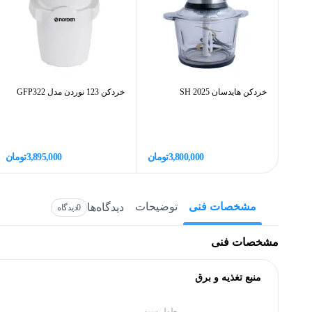
خردکن هایدسان SH 2025
خردکن 123 نوردن مدل GFP322
3,800,000
تومان
3,895,000
تومان
مشخصات فنی
توضیحات
دیدگاه‌ها
0
دیدگاه
مشخصات فنی
منبع تغذیه و برق
طول سیم