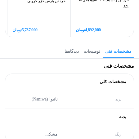
خردکن و آسیاب 123 نانیوا مدل N-
خردکن پارس خزر کرونی
خر
321
4,892,000
تومان
5,737,000
تومان
مشخصات فنی
توضیحات
دیدگاه‌ها
مشخصات فنی
مشخصات کلی
نانیوا (Naniwa)
برند
بدنه
مشکی
رنگ