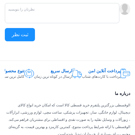
ثبت نظر
فریزر دیپوینت D5i
فریزر این مدل با ظرفیت 271 لیتر، دارای 7 طبقه کشویی و 2 طبقه روی
درب است که امکان نگهداری حجم بالایی از مواد منجمد را فراهم می‌کند.
سیستم نورپردازی LED و طراحی شفاف طبقات، دسترسی آسان و دید
پرداخت آنلاین امن
ارسال سریع
تنوع محصولات
کامل به محتویات فریزر را امکان‌پذیر می‌کند.
پرداخت با کارت‌های شتاب
ارسال در کوتاه ترین زمان
کامل ترین سبد ک
7 طبقه کشویی و 2 طبقه روی درب
فناوری نوفراست برای جلوگیری از برفک
درباره ما
روشنایی LED کم‌مصرف و با عمر طولانی
الوقسطی بزرگترین پلتفرم خرید قسطی کالا است که امکان خرید انواع کالای
توزیع یکنواخت دما در تمام محفظه
دیجیتال، لوازم خانگی، ساز، تجهیزات پزشکی، ساعت مچی، لوازم ورزشی، ابزارآلات
موتور و مصرف انرژی
، زیورآلات و وسایل نقلیه را به صورت نقدی و اقساطی برای مشتریان فراهم می‌کند.
الوقسطی با ارائه شرایط پرداخت متنوع، کمترین کارمزد و بهترین قیمت، به گزینه‌ای
کمپرسور اینورتر یخچال دیپوینت D5i، عملکردی کم‌صدا و کم‌مصرف
محبوب برای بسیاری از خریداران تبدیل شده است.