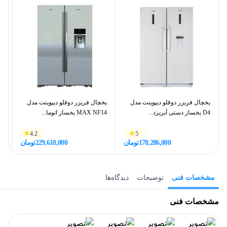
یخچال فریزر دوقلو دیپوینت مدل
یخچال فریزر دوقلو دیپوینت مدل
یخ
D4 یخساز دستی آبریزد...
MAX NF14 یخساز اتوما...
یخ
4.2
5
178,286,000
تومان
229,618,000
تومان
مشخصات فنی
توضیحات
دیدگاه‌ها
مشخصات فنی