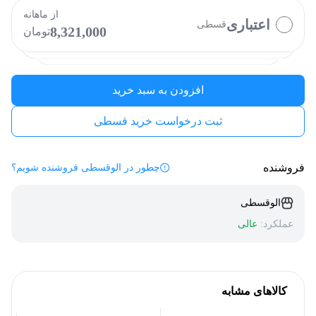
کالاپی
بالون
کارت رفاهی
دیجی پی
از ماهانه
اعتباری
قسطی
8,321,000
تومان
الوپی
فیروزه
افزودن به سبد خرید
ثبت درخواست خرید قسطی
فروشنده
چطور در الوقسطی فروشنده شویم؟
الوقسطی
عملکرد:
عالی
کالاهای مشابه