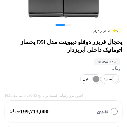
5
امتیاز از
1
رای
یخچال فریزر دوقلو دیپوینت مدل D5i یخساز
اتوماتیک داخلی آبریزدار
AGP-
493237
رنگ
:
سفید
استیل
آخرین بروزرسانی قیمت در تاریخ
1405/5/15
ساعت
16:15
نقدی
199,713,000
تومان
با چه روشی میخواهید پرداخت کنید؟
بازنشستگان
ازکی وام
تارا
کالانو