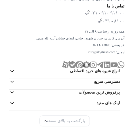
ارائه می‌دهد و با مدیریت هوشمند سرعت، انرژی کمتری مصرف می‌کند.
تماس با ما
رده انرژی +A باعث صرفه‌جویی در مصرف برق و کاهش هزینه‌های انرژی
۰۲۱ - ۹۱۰ ۹۱۱ ۰۰
می‌شود.
۰۳۱ - ۸۱۰۰
کمپرسور اینورتر کم‌صدا و پرقدرت
همه روزه از ساعت ۸ الی ۲۱
رده انرژی +A
آدرس: کاشان، خیابان شهید رجایی، ابتدای خیابان آیت الله مدنی
کنترل هوشمند سرعت موتور
کد پستی: 8713743895
کاهش استهلاک و افزایش طول عمر دستگاه
ایمیل:
info@aloghesti.com
یخساز و آبریز
انواع شیوه های خرید اقساطی
یخچال دوقلو دیپوینت D5i دارای یخساز دستی و آبریز روی درب است که
امکان دسترسی سریع به یخ و آب خنک را فراهم می‌کند. این قابلیت برای
دسترسی سریع
استفاده روزانه و مهمانی‌ها بسیار مناسب است.
پرفروش ترین محصولات
آبریز روی درب با مخزن داخلی
لینک های مفید
بدون نیاز به باز کردن درب برای دسترسی به آب و یخ
مناسب برای خانواده‌های پرجمعیت و مهمانی‌ها
بازگشت به بالای صفحه
خرید یخچال دوقلو دیپوینت D5i اقساطی