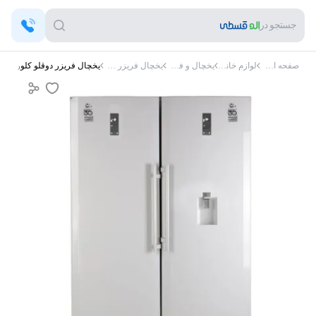
جستجو در
صفحه اصلی
لوازم خانگی
یخچال و فریزر
یخچال فریزر کلور
یخچال فریزر دوقلو کلور مدل RNT101-FNT101 یخساز دستی آبریزدا