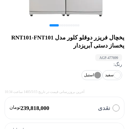
یخچال فریزر دوقلو کلور مدل RNT101-FNT101
یخساز دستی آبریزدار
AGP-
477699
رنگ
:
سفید
استیل
آخرین بروزرسانی قیمت در تاریخ
1405/5/15
ساعت
10:34
نقدی
239,818,000
تومان
با چه روشی میخواهید پرداخت کنید؟
بازنشستگان
ازکی وام
تارا
کالانو
کالاپی
بالون
نوپی
دیجی پی