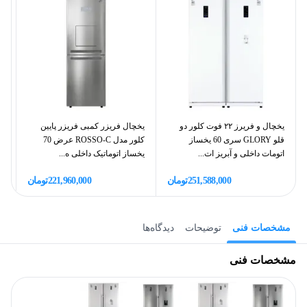
یخچال و فریرز ۲۲ فوت کلور دو
یخچال فریزر کمبی فریزر پایین
یخ
قلو GLORY سری 60 یخساز
کلور مدل ROSSO-C عرض 70
اتومات داخلی و آبریز ات...
یخساز اتوماتیک داخلی ه...
ات
251,588,000
تومان
221,960,000
تومان
مشخصات فنی
توضیحات
دیدگاه‌ها
مشخصات فنی