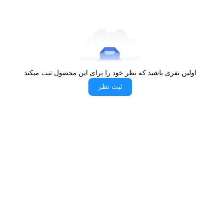
منجمد را فراهم کرده‌اند. این چیدمان هوشمند، دسترسی به مواد را سریع
و آسان می‌سازد.
مزیت‌های محصول: بیش از یک دستگاه خنک‌کننده
یخچال و فریزر دوقلو
کلور مدل RNT101-FNT101
تنها یک وسیله برای
نگهداری مواد غذایی نیست؛ بلکه یک سیستم هوشمند، قدرتمند و
اولین نفری باشید که نظر خود را برای این محصول ثبت میکند
چندمنظوره برای حفظ تازگی، طعم و سلامت مواد غذایی در بلندمدت
ثبت نظر
است. این دستگاه با ترکیب فناوری‌های نوین، طراحی زیبا و مصرف
انرژی بهینه، تجربه‌ای متفاوت از نگهداری مواد غذایی را در اختیار
خانواده‌ها قرار می‌دهد. در ادامه، برخی از مهم‌ترین مزایای یخچال و فریزر
دوقلو کلور مدل RNT101-FNT101 را مشاهده می‌کنید:
سیستم نوفراست (No Frost):
جلوگیری کامل از تشکیل
برفک و حفظ تازگی مواد غذایی در مدت طولانی
سیستم سرمایش دوگانه (Twin Cooling):
کنترل مستقل
دمای یخچال و فریزر و جلوگیری از اختلاط بو
کمپرسور کم‌مصرف و کم‌صدا:
عملکرد قوی با مصرف