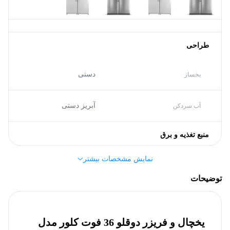
طراحی
دستی
یخساز
آبریز دستی
آب سردکن
منبع تغذیه و برق
نمایش مشخصات بیشتر
A
گرید انرژی
توضیحات
مشخصات کلی
یخچال و فریزر دوقلو 36 فوت کلور مدل
490 لیتر
گنجایش یخچال