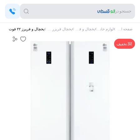
جستجو در
صفحه اصلی
لوازم خانگی
یخچال و فریزر
یخچال فریزر کلور
یخچال و فریرز ۲۲ فوت کلور دو قلو GLORY سری 60 یخساز اتومات داخلی و آبریز اتومات
3
٪
تخفیف