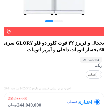
یخچال و فریرز ۲۲ فوت کلور دو قلو GLORY سری
60 یخساز اتومات داخلی و آبریز اتومات
AGP-
462184
رنگ
:
سفید
آخرین بروزرسانی قیمت در تاریخ
1405/5/15
ساعت
09:04
251,588,000
اعتباری
قسطی
244,040,000
تومان