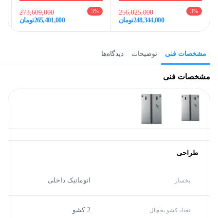
3
%
3
%
273,609,000
256,025,000
248,344,000
تومان
265,401,000
تومان
مشخصات فنی
توضیحات
دیدگاه‌ها
مشخصات فنی
طراحی
اتوماتیک داخلی
یخساز
2 کشو
تعداد کشو یخچال