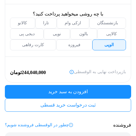
با چه روشی میخواهید پرداخت کنید؟
بازنشستگان
ازکی وام
تارا
کالانو
کالاپی
بالون
نوپی
دیجی پی
الوپی
فیروزه
کارت رفاهی
بازپرداخت نهایی به الوقسطی
244,040,000
تومان
افزودن به سبد خرید
ثبت درخواست خرید قسطی
فروشنده
چطور در الوقسطی فروشنده شویم؟