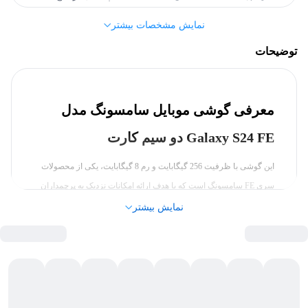
نمایش مشخصات بیشتر
بیش از 6 اینچ
بازه اندازه صفحه نمایش
توضیحات
6.7 اینچ
اندازه
معرفی گوشی موبایل سامسونگ مدل
مشخصات کلی
Galaxy S24 FE دو سیم کارت
سامسونگ (Samsung)
برند
این گوشی با ظرفیت 256 گیگابایت و رم 8 گیگابایت، یکی از محصولات
سری FE سامسونگ است که با هدف ارائه امکانات نزدیک به پرچمداران
پردازنده
این برند با قیمتی اقتصادی‌تر عرضه شده است. این دستگاه از نظر
نمایش بیشتر
طراحی، عملکرد، و نرم‌افزار به‌روزرسانی‌های چشمگیری داشته است و
Exynos 2400e (4 nm)
تراشه
به خصوص در مقایسه با مدل‌های قبلی مانند Galaxy S23 FE و Galaxy
S21 FE، بهبودهای قابل توجهی یافته است. نمایشگر بزرگ‌تر، پردازنده
باتری
قدرتمندتر، قابلیت‌های مبتنی بر Galaxy AI و پشتیبانی نرم‌افزاری
طولانی‌تر از مهم‌ترین ارتقاهای این نسل نسبت به مدل‌های قبلی