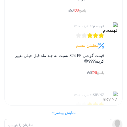
2G,
3G,
4G,
5G
شبکه های ارتباطی
0
0
پاسخ
جزئیات نمایشگر گلکسی S24 FE
فهیمه.م
۲۶ خرداد ۱۴۰۵
Bluetooth 5.3
بلوتوث
Galaxy S24 FE به یک نمایشگر 6.7 اینچی Dynamic AMOLED 2X مجهز
شده است که با رزولوشن Full HD+ (1080×2340 پیکسل) و نرخ نوسازی
امکانات نرم افزاری
مطمئن نیستم
120 هرتز، تجربه‌ای روان و چشم‌نواز را در اختیار کاربران قرار می‌دهد.
قیمت گوشی S24 FE نسبت به چند ماه قبل خیلی تغییر
این نمایشگر با نمایش رنگ‌های زنده، کنتراست عمیق و جزئیات دقیق،
Android 14
سیستم عامل
کرده؟؟؟؟😥
گزینه‌ای مناسب برای تماشای فیلم، وب‌گردی، استفاده از شبکه‌های
0
0
پاسخ
اجتماعی و اجرای بازی‌های موبایلی محسوب می‌شود.
بدنه
نرخ تازه‌سازی 120 هرتزی باعث می‌شود اسکرول کردن صفحات،
جابه‌جایی بین منوها و اجرای بازی‌ها بسیار روان‌تر از نمایشگرهای
213 گرم
وزن
SRVNZ
۲۶ خرداد ۱۴۰۵
معمولی انجام شود. همچنین پشتیبانی از فناوری HDR10+ به بهبود
کیفیت نمایش محتوای ویدیویی کمک کرده و رنگ‌ها و جزئیات را با دقت
Gorilla Glass Victus +
نوع محافظ صفحه نمایش گوشی
نمایش بیشتر
بیشتری نمایش می‌دهد. در مجموع، نمایشگر Galaxy S24 FE یکی از نقاط
مطمئن نیستم
قوت اصلی خرید S24 FE به شمار می‌رود.
خرید قسطی S24 FE با چک صیادی انجام میشه؟
پشت: شیشه Gorilla Glass 5
ساختار بدنه