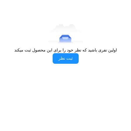
قدرت خروجی بالا، آن را به یک ابزار چندمنظوره تبدیل کرده است.
7.
قیمت و رقابت
با توجه به ویژگی‌های فنی و ظرفیت بالا، پاوربانک KP-030 در محدوده
قیمتی مناسبی قرار دارد و با برندهای معتبر دیگر رقابت می‌کند. این
محصول با امکانات خوب خود و قیمت رقابتی، یکی از گزینه‌های مناسب
در بازار پاوربانک‌ها به شمار می‌آید​
اولین نفری باشید که نظر خود را برای این محصول ثبت میکند
ثبت نظر
خرید پاوربانک کلومن مدل KP-030
ظرفیت 20000 میلی‌آمپر ساعت
پاوربانک کلومن مدل KP-030 با ظرفیت 20000 میلی‌آمپر ساعت،
ویژگی‌هایی چون شارژ سریع، نمایشگر دیجیتال و سیستم‌های محافظتی
متعدد، به‌عنوان یک محصول حرفه‌ای برای استفاده روزمره و
مسافرت‌های طولانی مطرح است. طراحی زیبا و جمع‌وجور آن نیز
جذابیت بیشتری به این محصول می‌بخشد.
برای
خرید پاوربانک اقساطی
، می‌توانید به
فروشگاه الوقسطی
مراجعه