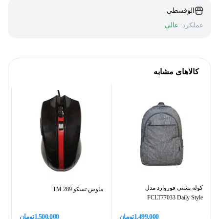
الوقسطی
عملکرد:
عالی
کالاهای مشابه
کوله پشتی فوروارد مدل
ماوس تسکو TM 289
ما
FCLT77033 Daily Style
1,499,000
تومان
1,500,000
تومان