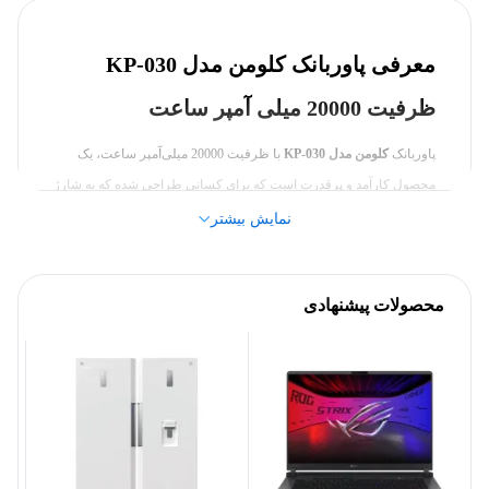
معرفی پاوربانک کلومن مدل KP-030
۲۰۰۰۰ میلی آمپر ساعت
ظرفیت باتری
ظرفیت 20000 میلی آمپر ساعت
بدنه
پاوربانک
کلومن مدل KP-030
با ظرفیت 20000 میلی‌آمپر ساعت، یک
محصول کارآمد و پرقدرت است که برای کسانی طراحی شده که به شارژ
500 گرم
وزن
سریع و چندمنظوره نیاز دارند. در ادامه به معرفی کامل و بررسی
نمایش بیشتر
ویژگی‌های آن می‌پردازیم:
۱۴۵*۵۵*۴۵ میلی‌متر
ابعاد
1.
ظرفیت و توان
محصولات پیشنهادی
سایر مشخصات
این پاوربانک با ظرفیت بالای
20000 میلی‌آمپر ساعت
به‌طور متوسط
می‌تواند چندین بار دستگاه‌های مختلف مانند گوشی هوشمند، تبلت و
3.0 آمپر
شدت جریان ورودی
گجت‌های دیگر را شارژ کند. این ظرفیت بالا برای کاربران پرمصرف یا
کسانی که در طول روز به منابع برق دسترسی ندارند، بسیار مناسب
۵.۰ آمپر مخصوص تبلت و
است.
موبایل,
۳.۰ آمپر مخصوص
تبلت و موبایل,
۲.۲ آمپر