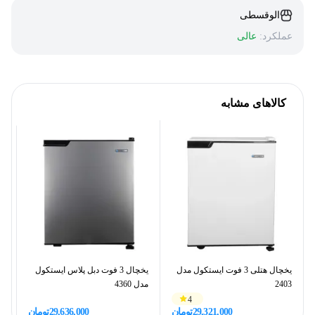
الوقسطی
عملکرد:
عالی
کالاهای مشابه
یخچال هتلی 3 فوت ایستکول مدل
یخچال 3 فوت دبل پلاس ایستکول
2403
مدل 4360
ایس
4
29,321,000
تومان
29,636,000
تومان