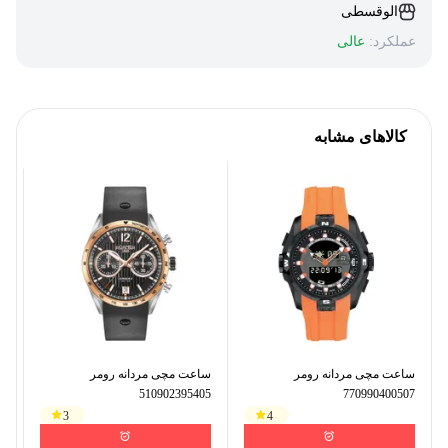
الوقسطی
عملکرد:
عالی
کالاهای مشابه
ساعت مچی مردانه رومر
ساعت مچی مردانه رومر
سا
770990400507
510902395405
مدل D
3
4