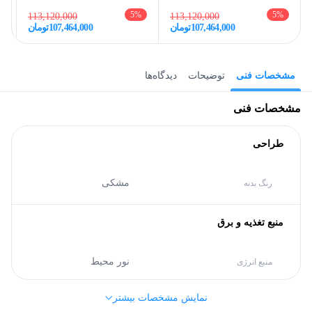
5
%
5
%
113,120,000
113,120,000
107,464,000
تومان
107,464,000
تومان
مشخصات فنی
توضیحات
دیدگاه‌ها
مشخصات فنی
طراحی
مشکی
رنگ بدنه
منبع تغذیه و برق
نور محیط
منبع انرژی
نمایش مشخصات بیشتر
مشخصات کلی