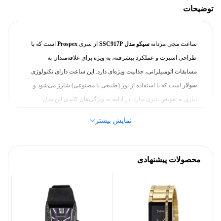
توضیحات
ژاپن
کشور سازنده
ساعت مچی مردانه
سیکو مدل SSC917P
از سری
Prospex
است که با
سیکو (Seiko)
برند
طراحی اسپرت و عملکرد پیشرفته، به ویژه برای علاقه‌مندان به
مسابقات اتومبیلرانی، جذابیت ویژه‌ای دارد. این ساعت دارای تکنولوژی
بدنه
سولار
است که با استفاده از نور (طبیعی یا مصنوعی) شارژ می‌شود و
نیازی به تعویض باتری ندارد. در ادامه به ویژگی‌های کلیدی این مدل
مشکی
رنگ بدنه
می‌پردازیم:
نمایش بیشتر
تکنولوژی سولار
: این ساعت با انرژی خورشیدی کار می‌کند
استیل ضد زنگ
جنس بدنه
و نیازی به تعویض باتری ندارد. با جذب نور، باتری داخلی
آن شارژ شده و همیشه آماده به کار است.
محصولات پیشنهادی
سایر مشخصات
کرنوگراف
: این مدل دارای کرنوگراف است که می‌تواند
زمان را با دقت بالایی اندازه‌گیری کند و برای استفاده‌های
آقایان
مناسب برای
ورزشی مانند مسابقات بسیار مناسب است.
طراحی اسپرت و جذاب
: صفحه نمایش ترکیبی از رنگ‌های