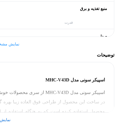
منبع تغذیه و برق
قدرت
صدا
نمایش مشخ
نوع اسپیکر
توضیحات
مشخصات کلی
برند
اسپیکر سونی مدل MHC-V43D
ابعاد محصول
در ساخت این محصول از طراحی فوق العاده زیبا بهره گر
ابعاد درایور میدرنج
محصول استفاده کرده است که به هنگام استفاده از 
ابعاد درایور توئیتر
نمایش 
بلندگوهای این برند با قدرت صدای فوق العاده تجربه‌ی ش