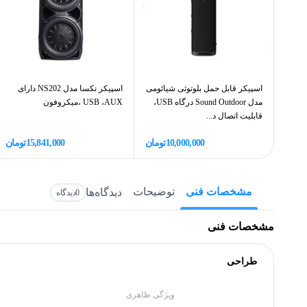
اسپیکر قابل حمل بلوتوثی شیائومی
اسپیکر نکسا مدل NS202 دارای
مدل Sound Outdoor درگاه USB،
USB ،AUX ،میکروفون
قابلیت اتصال د...
10,000,000
تومان
15,841,000
تومان
مشخصات فنی
توضیحات
دیدگاه‌ها
0
دیدگاه
مشخصات فنی
طراحی
ویژگی ظاهری