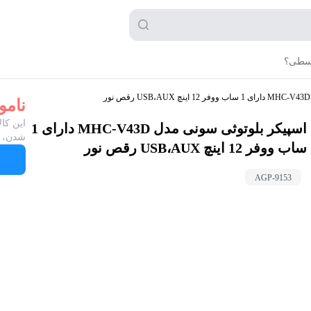
قسطی؟
نامو
این کال
اسپیکر بلوتوثی سونی مدل MHC-V43D دارای 1
شدن، ب
ساب ووفر 12 اینچ USB،AUX رقص نور
AGP-
9153