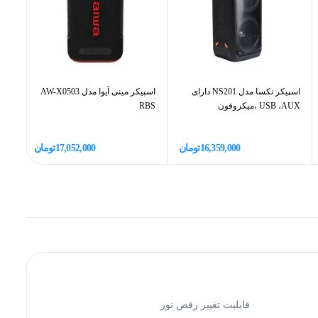
اسپیکر نکسا مدل NS201 دارای
اسپیکر مینی آیوا مدل AW-X0503
اسپ
USB ،AUX ،میکروفون
RBS
ساف
AL823 دارای 
16,359,000
تومان
17,052,000
تومان
قابلیت تغییر رقص نور