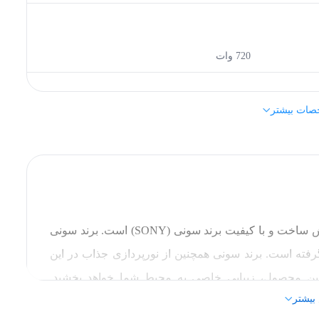
720 وات
صات بیشتر
ایستاده
سونی (SONY)
اسپیکر سونی مدل MHC-V43D از سری محصولات خوش ساخت و با کیفیت برند سونی (SONY) است. برند سونی
فته است. برند سونی همچنین از نورپردازی جذاب در این
80 میلی متر
این محصول، زیبایی خاصی به محیط شما خواهد بخشید.
40 میلی متر
بیشتر
نیداری واقعاً متفاوتی را رقم می‌زنند. سونی لقب موتکی