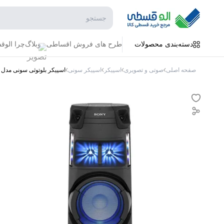
جستجو در فروشگاه
دسته‌بندی محصولات
طرح های فروش اقساطی
وبلاگ
چرا الو
صفحه اصلی
صوتی و تصویری
اسپیکر
اسپیکر سونی
اسپیکر بلوتوثی سونی مدل MHC-V43D دارای 1 ساب ووفر 12 اینچ USB،AUX رقص نور