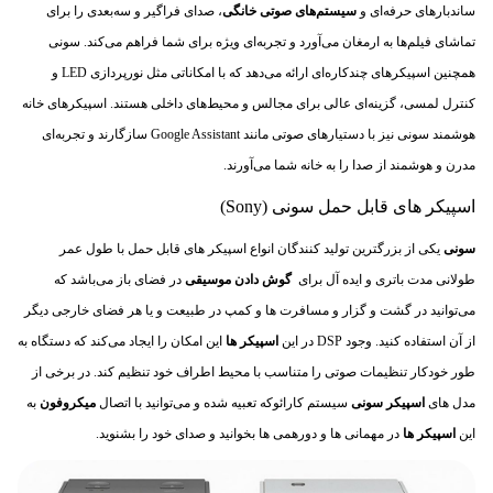
ساندبارهای حرفه‌ای و
سیستم‌های صوتی خانگی
، صدای فراگیر و سه‌بعدی را برای
تماشای فیلم‌ها به ارمغان می‌آورد و تجربه‌ای ویژه برای شما فراهم می‌کند. سونی
همچنین اسپیکرهای چندکاره‌ای ارائه می‌دهد که با امکاناتی مثل نورپردازی LED و
کنترل لمسی، گزینه‌ای عالی برای مجالس و محیط‌های داخلی هستند. اسپیکرهای خانه
هوشمند سونی نیز با دستیارهای صوتی مانند Google Assistant سازگارند و تجربه‌ای
مدرن و هوشمند از صدا را به خانه شما می‌آورند.
اسپیکر های قابل حمل سونی (Sony)
سونی
یکی از بزرگترین تولید کنندگان انواع اسپیکر های قابل حمل با طول عمر
طولانی مدت باتری و ایده آل برای
گوش دادن موسیقی
در فضای باز می‌باشد که
می‌توانید در گشت و گزار و مسافرت ها و کمپ در طبیعت و یا هر فضای خارجی دیگر
از آن استفاده کنید. وجود DSP در این
اسپیکر ها
این امکان را ایجاد می‌کند که دستگاه به
طور خودکار تنظیمات صوتی را متناسب با محیط اطراف خود تنظیم کند. در برخی از
مدل های
اسپیکر سونی
سیستم کارائوکه تعبیه شده و می‌توانید با اتصال
میکروفون
به
این
اسپیکر ها
در مهمانی ها و دورهمی ها بخوانید و صدای خود را بشنوید.