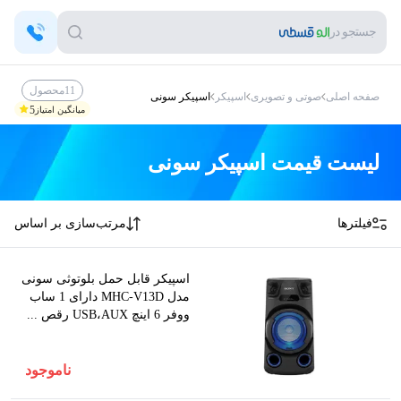
جستجو در
11
محصول
صفحه اصلی
صوتی و تصویری
اسپیکر
اسپیکر سونی
5
میانگین امتیاز
لیست قیمت
اسپیکر سونی
فیلترها
مرتب‌سازی بر اساس
اسپیکر قابل حمل بلوتوثی سونی
مدل MHC-V13D دارای 1 ساب
ووفر 6 اینچ USB،AUX رقص ...
ناموجود