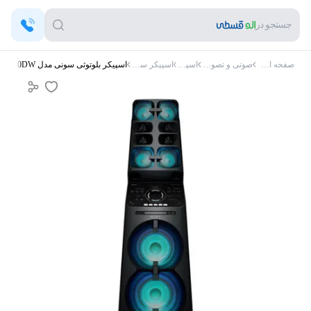
جستجو در
صفحه اصلی
صوتی و تصویری
اسپیکر
اسپیکر سونی
اسپیکر بلوتوثی سونی مدل MHC-V90DW دارای 2 ساب ووفر 12 اینچ USB،AUX رقص نور