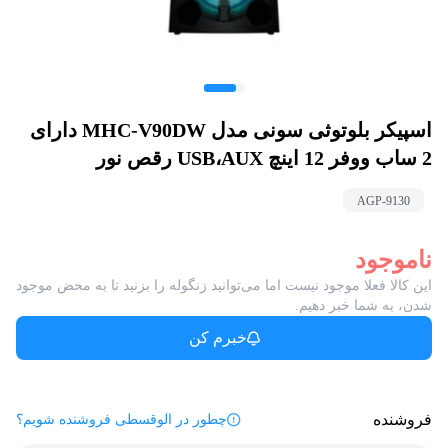
اسپیکر بلوتوثی سونی مدل MHC-V90DW دارای
2 ساب ووفر 12 اینچ USB،AUX رقص نور
AGP-
9130
ناموجود
این کالا فعلا موجود نیست اما می‌توانید زنگوله را بزنید تا به محض موجود
شدن، به شما خبر دهیم.
خبرم کن
فروشنده
چطور در الوقسطی فروشنده شویم؟