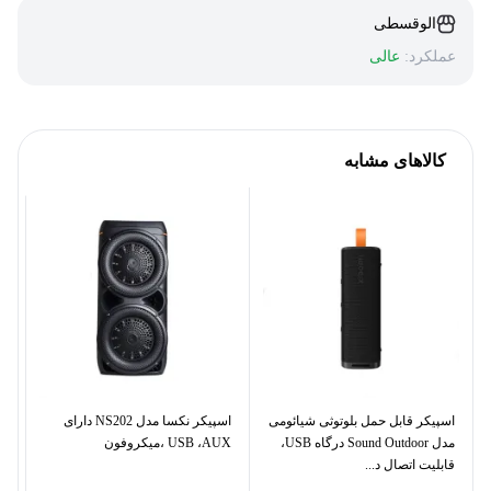
الوقسطی
عملکرد:
عالی
کالاهای مشابه
اسپیکر قابل حمل بلوتوثی شیائومی
اسپیکر نکسا مدل NS202 دارای
مدل Sound Outdoor درگاه USB،
USB ،AUX ،میکروفون
AUX
قابلیت اتصال د...