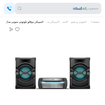
جستجو در
صفحه اصلی
صوتی و تصویری
اسپیکر
اسپیکر سونی
اسپیکر دوقلو بلوتوثی سونی مدل SHAKE-X30D درگاه USB،AUX، رقص نور، همراه آمپلی فایر