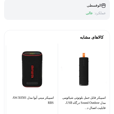
الوقسطی
عملکرد:
عالی
کالاهای مشابه
اسپیکر قابل حمل بلوتوثی شیائومی
اسپیکر مینی آیوا مدل AW-X0501
مدل Sound Outdoor درگاه USB،
RBS
دا
قابلیت اتصال د...