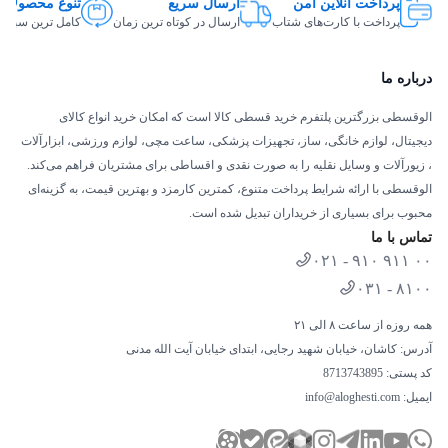
پرداخت آنلاین امن
ارسال سریع
تنوع محصولات
پرداخت با کارت‌های شتاب
ارسال در کوتاه ترین زمان
کامل ترین سبد ک
درباره ما
الوقسطی بزرگترین پلتفرم خرید قسطی کالا است که امکان خرید انواع کالای
دیجیتال، لوازم خانگی، ساز، تجهیزات پزشکی، ساعت مچی، لوازم ورزشی، ابزارآلات
، زیورآلات و وسایل نقلیه را به صورت نقدی و اقساطی برای مشتریان فراهم می‌کند.
الوقسطی با ارائه شرایط پرداخت متنوع، کمترین کارمزد و بهترین قیمت، به گزینه‌ای
محبوب برای بسیاری از خریداران تبدیل شده است.
تماس با ما
۰۲۱ - ۹۱۰ ۹۱۱ ۰۰
۰۳۱ - ۸۱۰۰
همه روزه از ساعت ۸ الی ۲۱
آدرس: کاشان، خیابان شهید رجایی، ابتدای خیابان آیت الله مدنی
کد پستی: 8713743895
ایمیل:
info@aloghesti.com