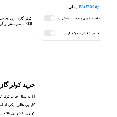
تومان
از
0
تا
159,657,000
فقط کالا های موجود را نمایش بده
کولر گازی روتاری س
کمترین
بیشترین
24000 سرمایش و گرمای...
minPrice
نمایش کالاهای تخفیف دار
تومان
از
maxPrice
تومان
تا
اعمال قیمت
خرید کولر گا
آیا به دنبال خرید کولر
کارایی عالی، یکی از ان
کولری با کارایی بالا د