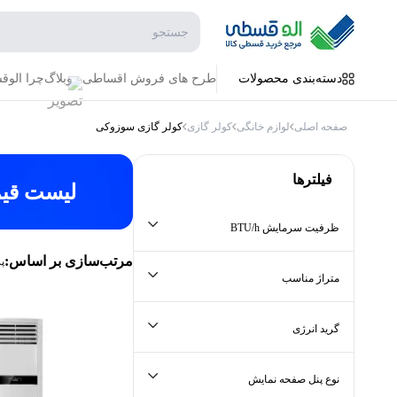
جستجو در فروشگاه
دسته‌بندی محصولات
طرح های فروش اقساطی
وبلاگ
چرا الو
صفحه اصلی
لوازم خانگی
کولر گازی
کولر گازی سوزوکی
فیلترها
لیست قی
ظرفیت سرمایش BTU/h
جستجو در ظرفیت سرمایش BTU/h
مرتب‌سازی بر اساس:
پ
متراژ مناسب
جستجو در متراژ مناسب
گرید انرژی
جستجو در گرید انرژی
نوع پنل صفحه نمایش