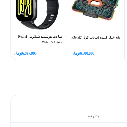
ساعت هوشمند شیائومی Redmi
پایه خنک کننده لپ‌تاپ کول کلد k39
کراس
Watch 5 Active
6,500,000
تومان
6,097,000
تومان
متفرقه