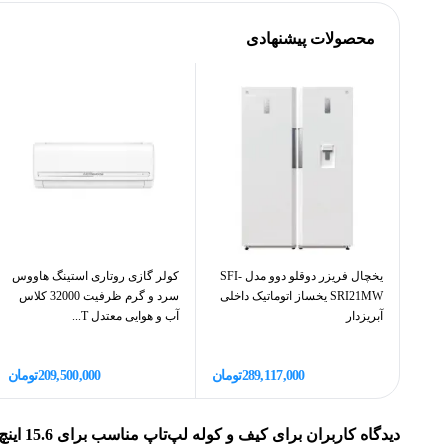
بسیار مقاوم هستند. این کیف دارای فوم ضخیم و آستر با کیفی
محصولات پیشنهادی
BUBM دارای دو بند کولی همراه با پد تهویه هوا برای جلوگی
و هم قابلیت استفاده افقی را دارد. بند دوشی در این کیف قابل 
بند دوشی در واقع همان بندی است که شما میتونید به عنوان بند کو
یخچال فریزر دوقلو دوو مدل SFI-
کولر گازی روتاری استینگ هاووس
SRI21MW یخساز اتوماتیک داخلی
سرد و گرم ظرفیت 32000 کلاس
آبریزدار
آب و هوایی معتدل T...
289,117,000
تومان
209,500,000
تومان
دیدگاه کاربران برای
کیف و کوله لپ‌تاپ مناسب برای 15.6 اینچ BUBM