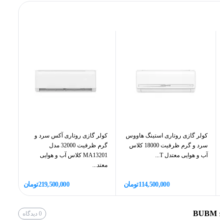
ت و نواردوزی در سراسر قسمت داخلی می باشد. کیف و کوله
ری از عرق کردم حمل کننده است. این کیف هم قابلیت استفاده عمودی
جدا شدن است. بند‌های کوله پشتی قابل جدا شدن و اتصال هستند.
له استفاده کنید.
کولر گازی روتاری استینگ هاووس
کولر گازی روتاری آکس سرد و
کول
سرد و گرم ظرفیت 18000 کلاس
گرم ظرفیت 32000 مدل
آب و هوایی معتدل T...
MA13201 کلاس آب و هوایی
کلا
معتد...
114,500,000
تومان
219,500,000
تومان
0
دیدگاه