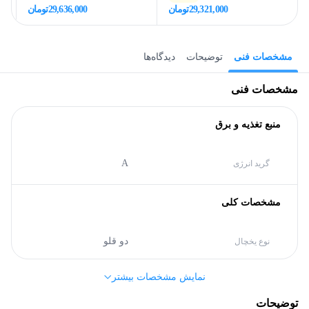
29,321,000
تومان
29,636,000
تومان
مشخصات فنی
توضیحات
دیدگاه‌ها
مشخصات فنی
منبع تغذیه و برق
A
گرید انرژی
مشخصات کلی
دو قلو
نوع یخچال
نمایش مشخصات بیشتر
یورواستار (Eurostar)
برند
توضیحات