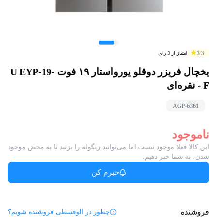
3.3
امتیاز از
3
رای
یخچال فریزر دوقلو یورواستار ۱۹ فوت U EYP-19-
F - نقره‌ای
AGP-
6361
ناموجود
این کالا فعلا موجود نیست اما می‌توانید زنگوله را بزنید تا به محض موجود
شدن، به شما خبر دهیم.
خبرم کن
فروشنده
چطور در الوقسطی فروشنده شویم؟