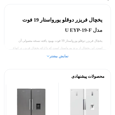
ابعاد محصول
یخچال فریزر دوقلو یورواستار 19 فوت
۶۰۰ میلی‌متر
پهنا
مدل U EYP-19-F
180 سانتی متر
ارتفاع
یخچال فریزر دوقلو یورواستار 19 فوت بهبود یافته نسخه معمولی آن
است. این یخچال از برند یورواستار است که با ارائه یخچال فریزر در انواع
70*66*193.5 سانتی‌متر
ابعاد محصول
و اقسام مختلف، ضمن تولید محصولی با کیفیت؛ سعی داشته با توجه به
نمایش بیشتر
آشپزخانه‌های ایرانی، محصولی درخور آن طراحی و روانه بازار کند.
بدنه
یورواستار در طراحی این محصول، از نمایشگر بزرگ‌تر و با جزئیات
محصولات پیشنهادی
بیشتر استفاده کرده است تا حس بهتری را برای شما رقم بزند. ظرفیت
نقره‌ای
رنگ
30 لیتری این محصول باعث شده تا به‌راحتی بتواند نیاز یک خانواده
پرجمعیت را جوابگو باشد. اگر خانواده پرجمعیتی دارید یا عموماً مواد
سایر مشخصات
غذایی با حجم بالایی خریداری می‌کنید، این مدل از یورواستار یکی از
بهترین گزینه‌ها برای
خرید یخچال فریزر یورو استار
است.
38 فوت
گنجایش کل به فوت