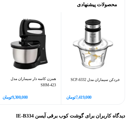
حجم لیوان
محصولات پیشنهادی
جنس تیغه و میله از استیل ضد زنگ ساخته شده است که علاوه بر د
است. با حجم لیوان 0.7 لیتر، می‌توان به‌راحتی 
راحت‌تر کرده و مانع از خستگی دست می‌شود. همچنین، طول سیم 1 متر آزادی عمل مناسبی را هنگام استفاده در آشپزخانه فراهم م
این مدل علاوه بر قدرت بالا و تیغه‌های ضدزنگ، به دلیل طراحی 
استفاده کنید. همچنین امکان شستشوی قطعات به شما این امکان را
کاربردهای اصلی گوشت‌کوب برقی آیسن مدل IE-B334
همزن کاسه دار سیماران مدل
خردکن سیماران مدل SCP-6332
گوشت‌کوب برقی آیسن مدل IE-B334 
SHM-423
همه‌فن‌حریف در آشپزخانه‌های خانگی تبدیل شده است. این دستگا
7,419,000
تومان
9,300,000
تومان
موتور 750 واتی و قابلیت‌های متنوع، می‌تواند به‌عنوان
گوشت‌کوب
دیدگاه کاربران برای
گوشت کوب برقی آیسن IE-B334
می‌کند.
کوبیدن گوشت پخته یا نیم‌پز:
برای تهیه غذاهایی مثل حلیم، خورا