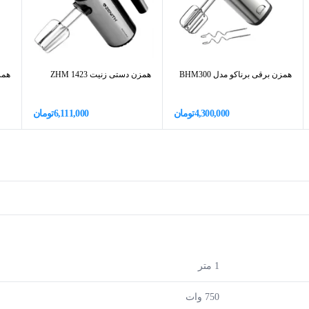
همزن برقی برناکو مدل BHM300
همزن دستی زنیت ZHM 1423
همزن
4,300,000
تومان
6,111,000
تومان
1 متر
750 وات