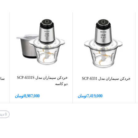
0.7
وام بالا، عملکرد برش دقیقی را ارائه می‌دهد و در برابر زنگ‌زدگی مقاوم
اسموتی، سس، سوپ و دیگر ترکیبات غذایی را آماده کرد. این مدل به سیستم قفل ایمنی
مجهز شده که از روشن شدن ناخواسته دستگاه جلوگیری می‌کند. طراحی ارگونومیک آن در کنار وزن 2 کیلوگرمی، استفاده از دستگاه را
ی‌کند.
چندکاره، به شما کمک می‌کند تا از یک دستگاه به جای چندین وسیله آشپزخانه
 می‌دهد که بدون دغدغه پس از استفاده، آن را تمیز کنید.
خردکن سیماران مدل SCP-6331S
خردکن سیماران مدل SCP-6331
ساند
یک دستگاه چندکاره و خوش‌ساخت است که با طراحی مدرن، قدرت بالا و عملکرد ترکیبی، به یک ابزار
دو کاسه
ه تنها برای کوبیدن گوشت نیست، بلکه با داشتن تیغه‌های استیل ضد زنگ،
7,419,000
تومان
8,987,000
تومان
، همزن و خردکن
مورد استفاده قرار گیرد. طراحی ارگونومیک و سیستم
قفل ایمنی آن، کار با دستگاه را برای کاربر راحت و ایمن کرده است. لیوان همراه با ظرفیت ۰.۷ لیتر نیز کار آماده‌سازی مواد را ساده‌تر
0
دید
ک گوشت ریش‌ریش، یا انواع پوره‌های گوشتی می‌توان از این دستگاه استفاده