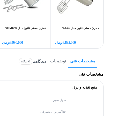
همزن دستی نانیوا مدل N-644
همزن دستی نانیوا مدل NHM656
3,895,000
تومان
3,990,000
تومان
مشخصات فنی
توضیحات
دیدگاه‌ها
0
دیدگاه
مشخصات فنی
منبع تغذیه و برق
طول سیم
حداکثر توان مصرفی