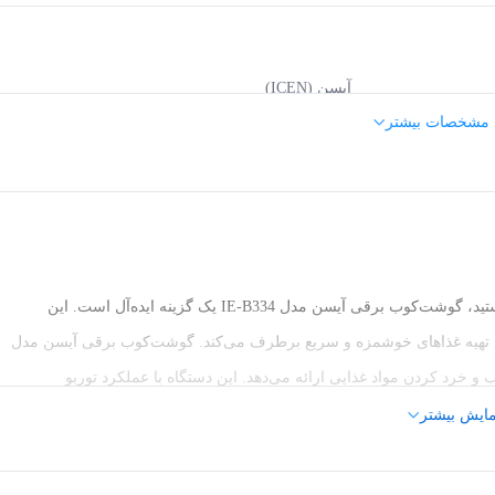
آیسن (ICEN)
 مشخصات بیشتر
مشکی
2 سرعت
اگر به دنبال یک دستگاه کارآمد و پرقدرت برای آشپزخانه خود هستید، گوشت‌کوب برقی آیسن مدل IE-B334 یک گزینه ایده‌آل است. این
رای تهیه غذاهای خوشمزه و سریع برطرف می‌کند. گوشت‌کوب برقی آیسن مدل
2 عدد
رتمند برای ترکیب و خرد کردن مواد غذایی ارائه می‌دهد. این دستگاه با عملکرد توربو
استیل ضد زنگ
فراهم می‌کند. همچنین، دارای دو سرعت قابل تنظیم است که امکان استفاده از
مایش بیشتر
کاره آن شامل گوشت‌کوب، همزن و خردکن بوده و به شما این امکان را
2 عدد