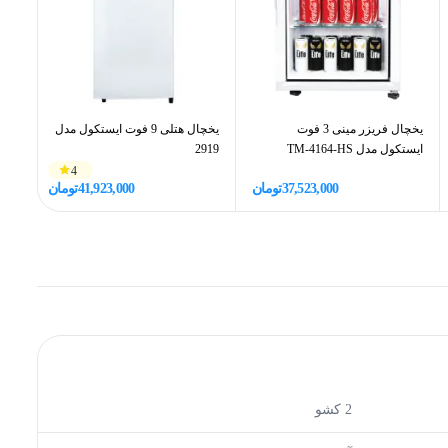
یخچال فریزر مینی 3 فوت
یخچال هتلی 9 فوت ایستکول مدل
ایستکول مدل TM-4164-HS
2919
946
4
37,523,000
تومان
41,923,000
تومان
2 کشو