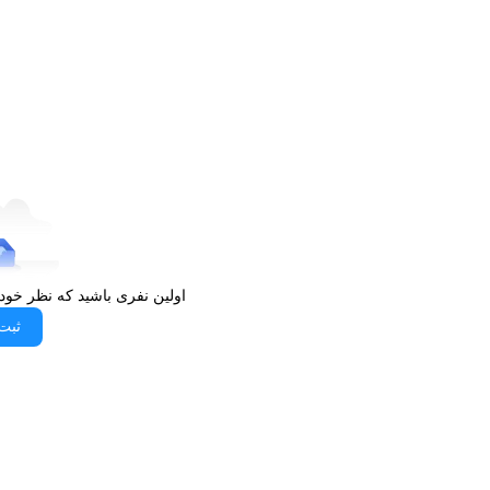
نیز کمک می‌کند.
خرید یخچال فریزر الکترواستیل مدل ES27 سری STAR PLUS از الوقسطی
اگر به دنبال یک یخچال فریزر با کیفیت، کارآمد و طراحی مدرن ه
STAR PLUS
انتخابی عالی است. با
گارانتی 40 ماهه
و ویژگی‌ها
می‌تواند تمامی نیازهای شما را برآورده کند. برای خرید این م
الوقسطی
بازدید کنید.
اولین نفری باشید که نظر خود
ثبت