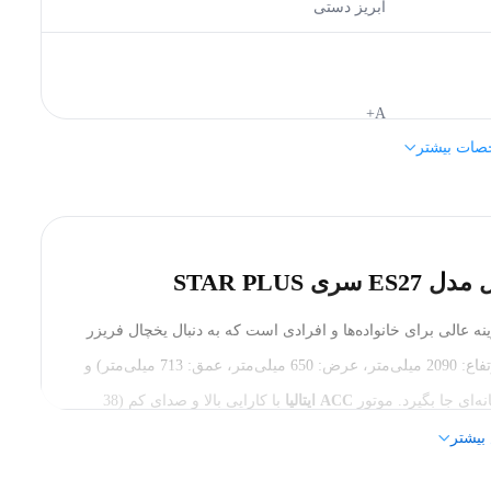
آبریز دستی
A+
صات بیشتر
کمبی فریزر پایین
ACC ایتالیا
الکترواستیل (Electrosteel)
ه عالی برای خانواده‌ها و افرادی است که به دنبال یخچال فریزر
(ارتفاع: 2090 میلی‌متر، عرض: 650 میلی‌متر، عمق: 713 میلی‌متر) و
‌ای جا بگیرد. موتور
ACC ایتالیا
با کارایی بالا و صدای کم (38
2090 میلی متر
ونه مزاحمت صوتی باشد.
بیشتر
71*65.5*209 سانتی‌متر