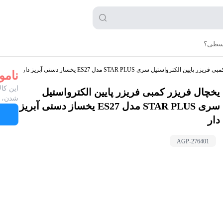
قسطی؟
یین الکترواستیل سری STAR PLUS مدل ES27 یخساز دستی آبریز دار
نامو
این کال
یخچال فریزر کمبی فریزر پایین الکترواستیل
شدن، ب
سری STAR PLUS مدل ES27 یخساز دستی آبریز
دار
AGP-
276401