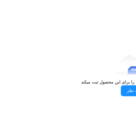
خرید یخچال فریزر الکترواستیل
ستید،
مدل ES27 سری
یی همچون
سیستم تصفیه هوا
و
فن گردش هوای سرد
، این دستگاه
حصول با بهترین قیمت و خدمات پس از فروش، از فروشگاه
 را برای این محصول ثبت میکند
 نظر