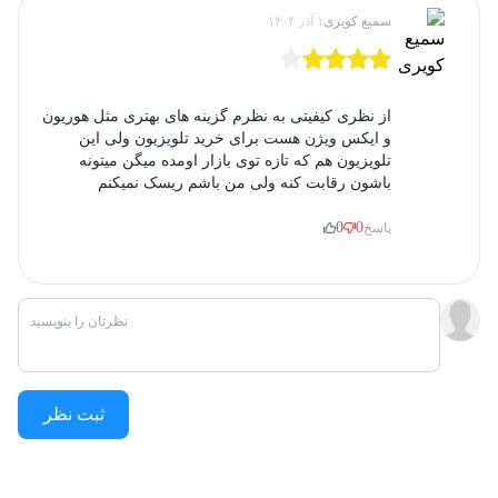
سمیع کویری
۱ آذر ۱۴۰۴
سیستم صوتی:
صدای دالبی دیجیتال
قابلیت ضبط برنامه‌های تلویزیونی
قابلیت اتصال به WIFI و LAN
از نظری کیفیتی به نظرم گزینه های بهتری مثل هوریون
قابلیت Wifi Direct
و ایکس ویژن هست برای خرید تلویزیون ولی این
قابلیت برنامه‌ریزی زمانی (Time Shift)
تلویزیون هم که تازه توی بازار اومده میگن میتونه
باشون رقابت کنه ولی من باشم ریسک نمیکنم
با این ترکیب امکانات، کاربران می‌توانند از یک تلویزیون FULL HD بهره
ببرند که علاوه بر تماشای محتوای باکیفیت، امکان تعامل با برنامه‌ها و
0
0
پاسخ
سرویس‌های آنلاین را نیز فراهم می‌کند.
مزیت‌های تلویزیون 43 اینچ FULL HD اینترناسیونال
آنیل
کیفیت تصویر بالا و صدای فراگیر
از مهم‌ترین مزیت‌های این تلویزیون
به‌شمار می‌روند. رزولوشن FULL HD همراه با پردازنده ۴ هسته‌ای و
ثبت نظر
پشتیبانی از طیف رنگی وسیع، تجربه‌ای شفاف و روان در تماشای فیلم‌ها
و برنامه‌های تلویزیونی ایجاد می‌کند.
سیستم صوتی قدرتمند با پشتیبانی از دالبی دیجیتال
نیز لذت تماشای