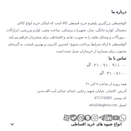
اجرای برنامه‌های اندرویدی
و سرویس‌های استریم آنلاین
درباره ما
اتصال به کنسول‌های بازی
با کیفیت صوتی و تصویری بالا
استفاده در محیط‌های کاری
مانند اتاق جلسات یا دفاتر
الوقسطی بزرگترین پلتفرم خرید قسطی کالا است که امکان خرید انواع کالای
کوچک برای ارائه محتوا
دیجیتال، لوازم خانگی، ساز، تجهیزات پزشکی، ساعت مچی، لوازم ورزشی، ابزارآلات
، زیورآلات و وسایل نقلیه را به صورت نقدی و اقساطی برای مشتریان فراهم می‌کند.
ضبط و زمان‌بندی برنامه‌های تلویزیونی
برای مشاهده در
الوقسطی با ارائه شرایط پرداخت متنوع، کمترین کارمزد و بهترین قیمت، به گزینه‌ای
زمان دلخواه
محبوب برای بسیاری از خریداران تبدیل شده است.
با توجه به قابلیت‌های گسترده و ابعاد ۴۳ اینچی، این تلویزیون گزینه‌ای
تماس با ما
بسیار مناسب برای
اتاق‌های نشیمن کوچک‌تر، اتاق خواب‌ها و فضاهای
۰۲۱ - ۹۱۰ ۹۱۱ ۰۰
کاری
است.
۰۳۱ - ۸۱۰۰
خرید تلویزیون 43 اینچ FULL HD
همه روزه از ساعت ۸ الی ۲۱
آدرس: کاشان، خیابان شهید رجایی، ابتدای خیابان آیت الله مدنی
اینترناسیونال آنیل از الوقسطی
کد پستی: 8713743895
ایمیل:
info@aloghesti.com
اگر قصد خرید یک تلویزیون هوشمند با کیفیت عالی و قیمت مناسب
دارید،
خرید تلویزیون اینترناسیونال آنیل
از الوقسطی بهترین انتخاب برای
شما خواهد بود. با شرایط خرید اقساطی و خدمات پس از فروش
انواع شیوه های خرید اقساطی