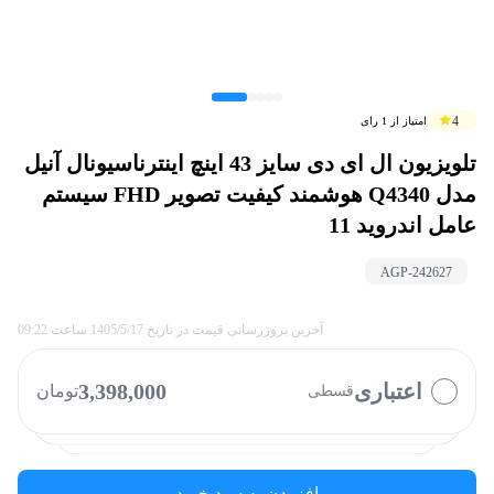
4
امتیاز از
1
رای
تلویزیون ال ای دی سایز 43 اینچ اینترناسیونال آنیل
مدل Q4340 هوشمند کیفیت تصویر FHD سیستم
عامل اندروید 11
AGP-
242627
با چه روشی میخواهید پرداخت کنید؟
ازکی وام
تارا
کالانو
بازنشستگان
آخرین بروزرسانی قیمت در تاریخ
1405/5/17
ساعت
09:22
کالاپی
بالون
کارت رفاهی
نوپی
اعتباری
3,398,000
تومان
قسطی
دیجی پی
الوپی
فیروزه
افزودن به سبد خرید