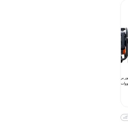
موتور برق بنزینی کینگ وی 6
پکیج دوربین مداربسته دید در شب 8
ات مدل K6000E
عددی برایتون مدل IP 5MP 4K
تحت شبکه
تحت شبکه
122,850,000
تومان
98,700,000
تومان
گاه