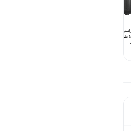
پاوراستیشن اکوفلو مدل River 2
موتور برق بنزینی 3.3 کیلووات ادون
Max ظرفیت باتری 512 توان 500
پرومکس مدل EPM-3300L
وات
126,967,000
تومان
54,000,000
تومان