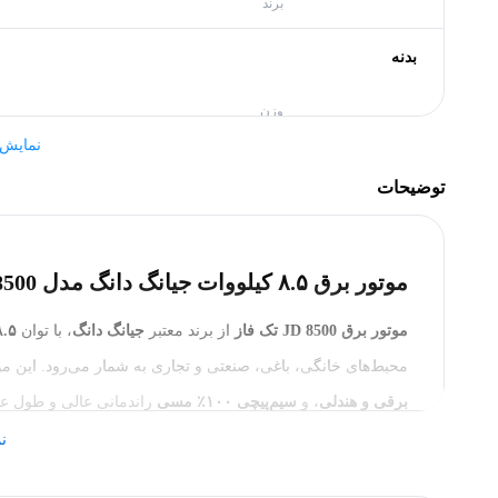
برند
بدنه
وزن
نمایش
سایر مشخصات
توضیحات
سایر ویژگی‌ها
موتور برق ۸.۵ کیلووات جیانگ دانگ مدل JD 8500
ولتاژ
موتور برق JD 8500 تک فاز
از برند معتبر
جیانگ دانگ
، با توان
۸.۵ کیلوو
سیستم استارت
محیط‌های خانگی، باغی، صنعتی و تجاری به شمار می‌رود. این 
فاز
برقی و هندلی
، و
سیم‌پیچی ۱۰۰٪ مسی
راندمانی عالی و طول عمر 
با
ظرفیت مخزن ۲۵ لیتری سوخت
و
ظرفیت روغن ۱.۶ لیتر
، این
ن
سیستم خنک کننده
وجود
چرخ و دسته‌ مقاوم
، جابجایی آن در فضاهای مختلف بسیار
میزان کارکرد