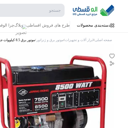
جستجو در فروشگاه
دسته‌بندی محصولات
طرح های فروش اقساطی
وبلاگ
چرا الو
صفحه اصلی
ابزار آلات و تجهیزات
موتور برق و ژنراتور
موتور برق 8.5 کیلووات جیانگ دانگ تک فاز JD 8500 بنزینی