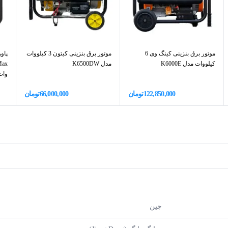
موتور برق بنزینی کینگ وی 6
موتور برق بنزینی کیتون 3 کیلووات
کیلووات مدل K6000E
مدل K6500DW
وات
122,850,000
تومان
66,000,000
تومان
چین