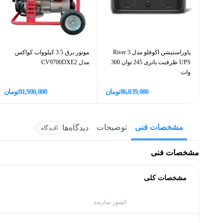
پاوراستیشن اکوفلو مدل River 3
موتور برق 3.5 کیلووات کواکس
UPS ظرفیت باتری 245 توان 300
مدل CV9700DXE2
وات
86,839,000
تومان
81,900,000
تومان
مشخصات فنی
توضیحات
دیدگاه‌ها
0
دیدگاه
مشخصات فنی
مشخصات کلی
کشور سازنده