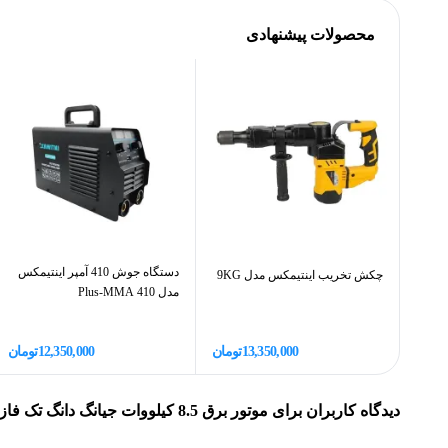
می‌کند و در کنار آن، ولتاژ خروجی استاندارد
۲۲۰ ولت تک فاز
برا
محصولات پیشنهادی
ظرفیت روغن
خرید موتور برق قسطی از الوقسطی
هزینه ارسال محصول
اگر به‌دنبال یک
موتور برق با توان بالا، کیفیت تضمینی و طراحی 
مدت زمان ارسال محصول
در مواقع قطع برق، چه برای تامین انرژی مورد نیاز گلخانه، کارگاه
کنید و از
گارانتی معتبر، ارسال سریع و پشتیبانی کامل
بهره‌مند ش
نوع سوخت
در دنیای امروز، دسترسی به برق پایدار نه‌تنها یک نیاز ضروری، 
گارانتی
الوقسطی
، دیگر نگران هزینه‌های سنگین اولیه نباشید! ما شرایطی 
بدون دردسر و با کمترین پیش‌پرداخت
تهیه کنید. در
الوقسطی
شما
حجم مخزن سوخت (لیتر)
دستگاه جوش 410 آمپر اینتیمکس
چکش تخریب اینتیمکس مدل 9KG
دانگ
را با
اقساط بلندمدت، بدون ضامن و تنها با ارائه مدارک شن
مدل 410 Plus-MMA
به سراسر کشور و
گارانتی معتبر
از مزایای خرید از ماست.
13,350,000
تومان
12,350,000
تومان
خرید قسطی موتور برق از الوقسطی
با
، هم از قدرت موتور ب
کارشناسان ما تماس بگیرید و موتور برق ایده‌آلتان را با شرایط ا
دیدگاه کاربران برای
موتور برق 8.5 کیلووات جیانگ دانگ تک فاز JD 8500 بنزینی