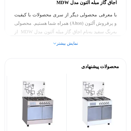
مبله
نوع اجاق گاز
اجاق گاز مبله آلتون مدل
MDW
با معرفی محصولی دیگر از سری محصولات با کیفیت
آلتون (Alton)
برند
و پرفروش آلتون (Alton) همراه شما هستیم. محصولی
به‌رنگ سفید به‌نام اجاق گاز مبله آلتون مدل MDW از
بدنه
جدیدترین محصولات برند ایرانی و محبوب آلتون است.
نمایش بیشتر
از امکانات مهم این اجاق گاز مبله از برند آلتون
86000 گرم
وزن
می‌توان به مصرف بهینه، کیفیت ساخت بالا و
ترموکوپل صفر ثانیه اشاره کرد. این اجاق گاز با توان
محصولات پیشنهادی
90*60*90 سانتی‌متر
ابعاد
حرارتی بالا و وجود 5 شعله، به انتخاب بسیاری از
کاربران و خریداران تبدیل شده است. در ادامه با الو
سایر مشخصات
قسطی همراه باشید تا به بررسی دقیق‌تر این اجاق گاز
از برند آلتون بپردازیم.
گازی
عملکرد فر
امکانات و ویژگی‌های اجاق گاز مبله آلتون مدل
MDW
دارای صفحه نمایشگر,
دارای
سایر مشخصات
:
تایمر