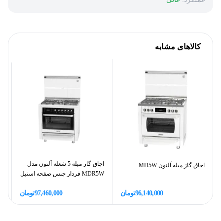
کالاهای مشابه
اجاق گاز مبله 5 شعله آلتون مدل
اجاق گاز مبله آلتون MD5W
MDR5W فردار جنس صفحه استیل
MXS ت
96,140,000
تومان
97,460,000
تومان