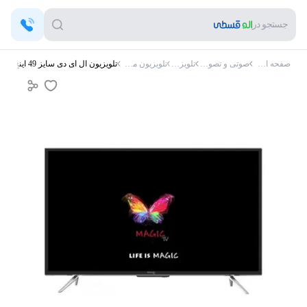
جستجو در
صفحه اصلی
صوتی و تصویری
تلویزیون
تلویزیون مجیک
تلویزیون ال ای دی سایز 49 اینچ مجیک مدل MT49D2800 هوشمند کیفیت تصویر FHD سیستم عامل اندروید