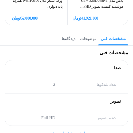
پلاس مدل GTV-32SD648NT
ورلد استار مدل WSTF5100 همراه
هوشمند کیفیت تصویر FHD ...
پایه دیواری
سی
41,921,000
تومان
52,000,000
تومان
مشخصات فنی
توضیحات
دیدگاه‌ها
مشخصات فنی
صدا
2
تعداد بلندگوها
تصویر
Full HD
کیفیت تصویر