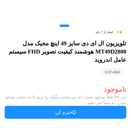
4
امتیاز از
7
رای
تلویزیون ال ای دی سایز 49 اینچ مجیک مدل
MT49D2800 هوشمند کیفیت تصویر FHD سیستم
عامل اندروید
AGP-
6684
ناموجود
این کالا فعلا موجود نیست اما می‌توانید زنگوله را بزنید تا به محض موجود
شدن، به شما خبر دهیم.
خبرم کن